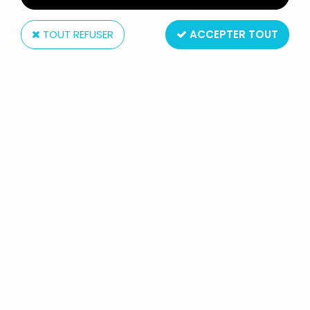
TOUT REFUSER
ACCEPTER TOUT
Walt Disney Co.
20.000 LIEUES SOUS LES MERS -
BANDE DESSINÉE - ALBUM WALT