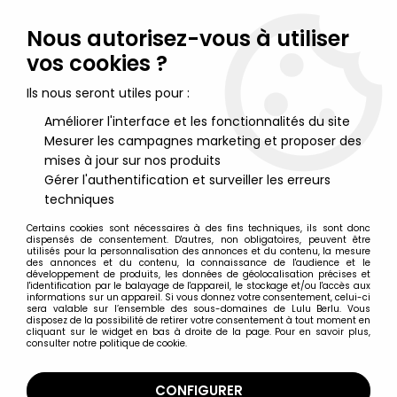
Lulu Berlu, la référence dans l'univers du jouet vintage en
France - Vente à l'international
Nous autorisez-vous à utiliser
vos cookies ?
0
Ils nous seront utiles pour :
Améliorer l'interface et les fonctionnalités du site
Mesurer les campagnes marketing et proposer des
Accueil
>
20 000 lieues sous les mers
>
20.000 lieues sous les
mers - Bande dessinée - Album Walt Disney présente n°66 -
mises à jour sur nos produits
1966
Gérer l'authentification et surveiller les erreurs
techniques
Certains cookies sont nécessaires à des fins techniques, ils sont donc
dispensés de consentement. D'autres, non obligatoires, peuvent être
utilisés pour la personnalisation des annonces et du contenu, la mesure
des annonces et du contenu, la connaissance de l'audience et le
développement de produits, les données de géolocalisation précises et
l'identification par le balayage de l'appareil, le stockage et/ou l'accès aux
informations sur un appareil. Si vous donnez votre consentement, celui-ci
sera valable sur l’ensemble des sous-domaines de Lulu Berlu. Vous
disposez de la possibilité de retirer votre consentement à tout moment en
cliquant sur le widget en bas à droite de la page. Pour en savoir plus,
consulter notre politique de cookie.
CONFIGURER