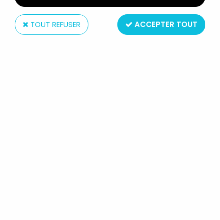
avec plus de 60000 références.
TOUT REFUSER
ACCEPTER TOUT
DERNIERS
ARRIVAGES
VOIR TOUT