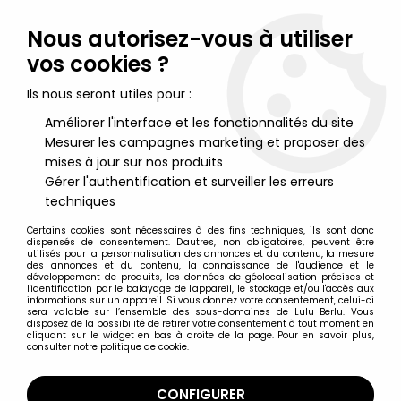
Lulu Berlu, la référence dans l'univers du jouet vintage en
France - Vente à l'international
Nous autorisez-vous à utiliser
vos cookies ?
0
Ils nous seront utiles pour :
Améliorer l'interface et les fonctionnalités du site
Mesurer les campagnes marketing et proposer des
mises à jour sur nos produits
Gérer l'authentification et surveiller les erreurs
techniques
Certains cookies sont nécessaires à des fins techniques, ils sont donc
dispensés de consentement. D'autres, non obligatoires, peuvent être
utilisés pour la personnalisation des annonces et du contenu, la mesure
des annonces et du contenu, la connaissance de l'audience et le
développement de produits, les données de géolocalisation précises et
l'identification par le balayage de l'appareil, le stockage et/ou l'accès aux
informations sur un appareil. Si vous donnez votre consentement, celui-ci
Le plus grand magasin de jouets
sera valable sur l’ensemble des sous-domaines de Lulu Berlu. Vous
disposez de la possibilité de retirer votre consentement à tout moment en
cliquant sur le widget en bas à droite de la page. Pour en savoir plus,
anciens et de collection en
consulter notre politique de cookie.
France
CONFIGURER