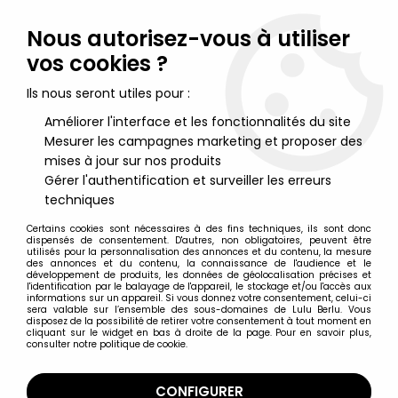
Lulu Berlu, la référence dans l'univers du jouet vintage en
France - Vente à l'international
Nous autorisez-vous à utiliser
vos cookies ?
0
Ils nous seront utiles pour :
Améliorer l'interface et les fonctionnalités du site
Mesurer les campagnes marketing et proposer des
Accueil
>
Nos Marques
>
Stenval
mises à jour sur nos produits
Gérer l'authentification et surveiller les erreurs
Stenval
techniques
Certains cookies sont nécessaires à des fins techniques, ils sont donc
dispensés de consentement. D'autres, non obligatoires, peuvent être
utilisés pour la personnalisation des annonces et du contenu, la mesure
des annonces et du contenu, la connaissance de l'audience et le
développement de produits, les données de géolocalisation précises et
TRIER & FILTRER
l'identification par le balayage de l'appareil, le stockage et/ou l'accès aux
informations sur un appareil. Si vous donnez votre consentement, celui-ci
sera valable sur l’ensemble des sous-domaines de Lulu Berlu. Vous
disposez de la possibilité de retirer votre consentement à tout moment en
21 articles sur
55
cliquant sur le widget en bas à droite de la page. Pour en savoir plus,
consulter notre politique de cookie.
CONFIGURER