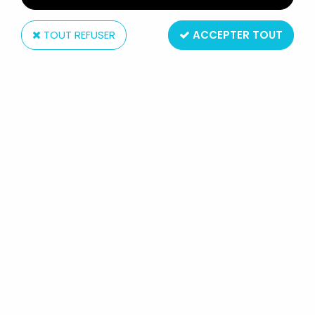
TOUT REFUSER
ACCEPTER TOUT
Stenval
PICSOU - MICKEY ET SES AMIS COLLECTION
STENVAL - N° 20 RAPETOU
En stock
7,99 €