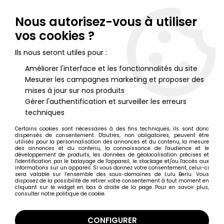
Lulu Berlu, la référence dans l'univers du jouet vintage en
France - Vente à l'international
Nous autorisez-vous à utiliser
vos cookies ?
0
Ils nous seront utiles pour :
Améliorer l'interface et les fonctionnalités du site
Mesurer les campagnes marketing et proposer des
Accueil
>
Nos Marques
>
Presses de la Cité
mises à jour sur nos produits
Gérer l'authentification et surveiller les erreurs
Presses de la Cité
techniques
Certains cookies sont nécessaires à des fins techniques, ils sont donc
dispensés de consentement. D'autres, non obligatoires, peuvent être
utilisés pour la personnalisation des annonces et du contenu, la mesure
des annonces et du contenu, la connaissance de l'audience et le
développement de produits, les données de géolocalisation précises et
TRIER & FILTRER
l'identification par le balayage de l'appareil, le stockage et/ou l'accès aux
informations sur un appareil. Si vous donnez votre consentement, celui-ci
sera valable sur l’ensemble des sous-domaines de Lulu Berlu. Vous
disposez de la possibilité de retirer votre consentement à tout moment en
4 articles sur
4
cliquant sur le widget en bas à droite de la page. Pour en savoir plus,
consulter notre politique de cookie.
CONFIGURER