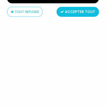
TOUT REFUSER
ACCEPTER TOUT
Presses de la Cité
L'EMPIRE CONTRE-ATTAQUE - PRESSES DE LA CITÉ
1980
Non disponible