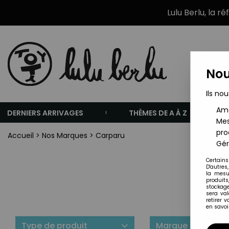
Lulu Berlu, la r
Nou
Ils nou
Amé
DERNIERS ARRIVAGES
THÈMES DE A À Z
Mes
pro
Accueil
>
Nos Marques
>
Carparu
Gér
Certains
D'autres
la mesu
produits
stockage
sera va
retirer 
en savoir
Type de produit
Marque