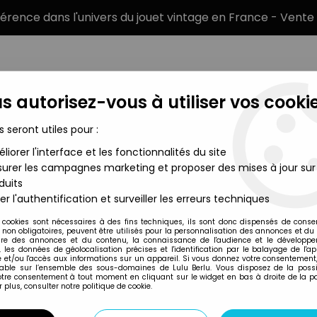
éférence dans l'univers du jouet vintage en France - Vente 
s autorisez-vous à utiliser vos cookie
s seront utiles pour :
liorer l'interface et les fonctionnalités du site
MARQUES
TYPE DE PRODUIT
PRÉCOMM
urer les campagnes marketing et proposer des mises à jour sur
duits
er l'authentification et surveiller les erreurs techniques
Carparu
 cookies sont nécessaires à des fins techniques, ils sont donc dispensés de cons
, non obligatoires, peuvent être utilisés pour la personnalisation des annonces et du
re des annonces et du contenu, la connaissance de l'audience et le développ
, les données de géolocalisation précises et l'identification par le balayage de l'app
 et/ou l'accès aux informations sur un appareil. Si vous donnez votre consentement,
lable sur l’ensemble des sous-domaines de Lulu Berlu. Vous disposez de la possib
votre consentement à tout moment en cliquant sur le widget en bas à droite de la p
 plus, consulter notre politique de cookie.
Prix
Disponib