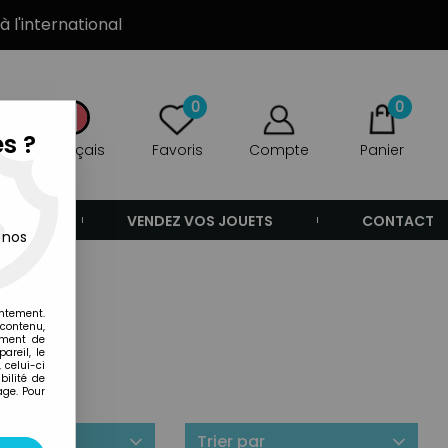
à l'international
0
0
s ?
Français
Favoris
Compte
Panier
ANDE
VENDEZ VOS JOUETS
CONTACT
 nos
entement.
 contenu,
ement de
areil, le
 celui-ci
ilité de
age. Pour
ilité
Trier par