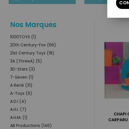
CON
Nos Marques
1000TOYS (1)
20th Century-Fox (66)
21st Century Toys (18)
3A (ThreeA) (5)
3D-Stars (3)
7-Seven (1)
A René (31)
A-Toys (6)
A.D.I (4)
A.H.I. (7)
CHAPI 
A.H.M. (1)
CARPARU (
AB Productions (146)