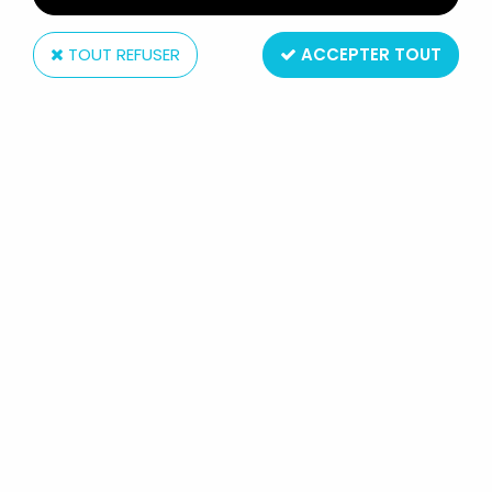
TOUT REFUSER
ACCEPTER TOUT
Duracell
FIGURINE PUBLICITAIRE DURACELL - LAPIN PILOTE F1
RACING BUNNY - JOUET À PILE NEUF BOITE
En stock
59,99 €