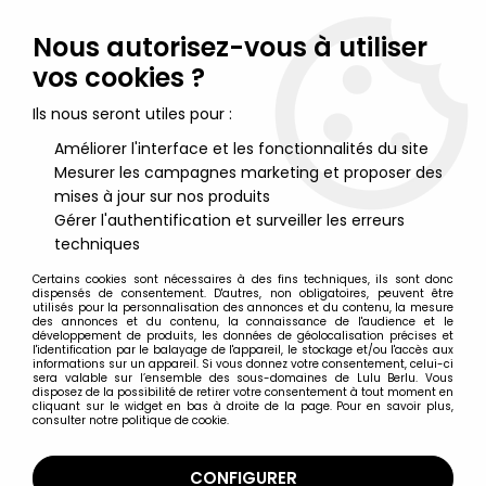
Lulu Berlu, la référence dans l'univers du jouet vintage en
France - Vente à l'international
Nous autorisez-vous à utiliser
vos cookies ?
0
Ils nous seront utiles pour :
Améliorer l'interface et les fonctionnalités du site
Mesurer les campagnes marketing et proposer des
Accueil
>
Nos Marques
>
Duracell
mises à jour sur nos produits
Gérer l'authentification et surveiller les erreurs
Duracell
techniques
Certains cookies sont nécessaires à des fins techniques, ils sont donc
dispensés de consentement. D'autres, non obligatoires, peuvent être
utilisés pour la personnalisation des annonces et du contenu, la mesure
des annonces et du contenu, la connaissance de l'audience et le
développement de produits, les données de géolocalisation précises et
TRIER & FILTRER
l'identification par le balayage de l'appareil, le stockage et/ou l'accès aux
informations sur un appareil. Si vous donnez votre consentement, celui-ci
sera valable sur l’ensemble des sous-domaines de Lulu Berlu. Vous
disposez de la possibilité de retirer votre consentement à tout moment en
1 article sur
1
cliquant sur le widget en bas à droite de la page. Pour en savoir plus,
consulter notre politique de cookie.
CONFIGURER