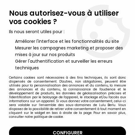
Lulu Berlu, la référence dans l'univers du jouet vintage en
France - Vente à l'international
Nous autorisez-vous à utiliser
vos cookies ?
0
Ils nous seront utiles pour :
Améliorer l'interface et les fonctionnalités du site
Mesurer les campagnes marketing et proposer des
Accueil
>
Nos Marques
>
Nintendo
mises à jour sur nos produits
Gérer l'authentification et surveiller les erreurs
Nintendo
techniques
Certains cookies sont nécessaires à des fins techniques, ils sont donc
dispensés de consentement. D'autres, non obligatoires, peuvent être
utilisés pour la personnalisation des annonces et du contenu, la mesure
des annonces et du contenu, la connaissance de l'audience et le
développement de produits, les données de géolocalisation précises et
TRIER & FILTRER
l'identification par le balayage de l'appareil, le stockage et/ou l'accès aux
informations sur un appareil. Si vous donnez votre consentement, celui-ci
sera valable sur l’ensemble des sous-domaines de Lulu Berlu. Vous
disposez de la possibilité de retirer votre consentement à tout moment en
21 articles sur
196
cliquant sur le widget en bas à droite de la page. Pour en savoir plus,
consulter notre politique de cookie.
CONFIGURER