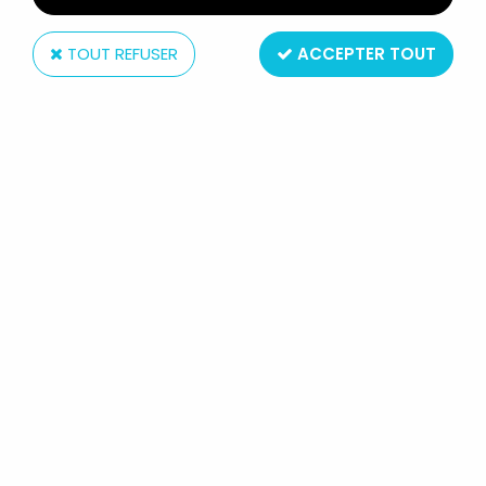
TOUT REFUSER
ACCEPTER TOUT
Nintendo
NINTENDO GAME & WATCH - WIDE SCREEN -
POPEYE (PP-23) OCCASION AVEC BOITE
Non disponible