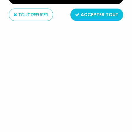
TOUT REFUSER
ACCEPTER TOUT
Orli-Jouet
LA PANTHÈRE ROSE - ORLI-JOUET 1984 - PELUCHE
65CM PANTHÈRE ROSE
Non disponible