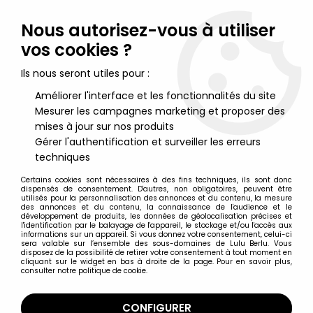
Lulu Berlu, la référence dans l'univers du jouet vintage en
France - Vente à l'international
Nous autorisez-vous à utiliser
vos cookies ?
0
Ils nous seront utiles pour :
Améliorer l'interface et les fonctionnalités du site
Mesurer les campagnes marketing et proposer des
Accueil
>
Nos Marques
>
Orli-Jouet
mises à jour sur nos produits
Gérer l'authentification et surveiller les erreurs
Orli-Jouet
techniques
Certains cookies sont nécessaires à des fins techniques, ils sont donc
dispensés de consentement. D'autres, non obligatoires, peuvent être
utilisés pour la personnalisation des annonces et du contenu, la mesure
des annonces et du contenu, la connaissance de l'audience et le
développement de produits, les données de géolocalisation précises et
TRIER & FILTRER
l'identification par le balayage de l'appareil, le stockage et/ou l'accès aux
informations sur un appareil. Si vous donnez votre consentement, celui-ci
sera valable sur l’ensemble des sous-domaines de Lulu Berlu. Vous
disposez de la possibilité de retirer votre consentement à tout moment en
21 articles sur
122
cliquant sur le widget en bas à droite de la page. Pour en savoir plus,
consulter notre politique de cookie.
CONFIGURER