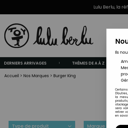
Lulu Berlu, la r
Nou
Ils nou
Amé
DERNIERS ARRIVAGES
THÈMES DE A À Z
Mes
pro
Accueil
>
Nos Marques
>
Burger King
Gér
Certains
D'autres
la mesu
produits
stockage
sera va
retirer 
en savoir
Type de produit
Marque