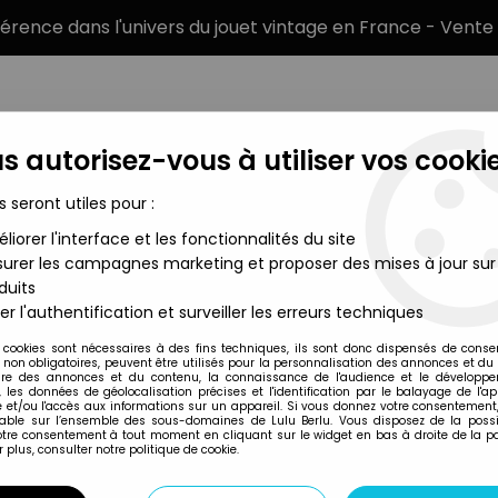
éférence dans l'univers du jouet vintage en France - Vente 
s autorisez-vous à utiliser vos cookie
s seront utiles pour :
liorer l'interface et les fonctionnalités du site
MARQUES
TYPE DE PRODUIT
PRÉCOMM
urer les campagnes marketing et proposer des mises à jour sur
duits
er l'authentification et surveiller les erreurs techniques
Burger King
 cookies sont nécessaires à des fins techniques, ils sont donc dispensés de cons
, non obligatoires, peuvent être utilisés pour la personnalisation des annonces et du
re des annonces et du contenu, la connaissance de l'audience et le développ
, les données de géolocalisation précises et l'identification par le balayage de l'app
 et/ou l'accès aux informations sur un appareil. Si vous donnez votre consentement,
lable sur l’ensemble des sous-domaines de Lulu Berlu. Vous disposez de la possib
votre consentement à tout moment en cliquant sur le widget en bas à droite de la p
 plus, consulter notre politique de cookie.
Prix
Disponib