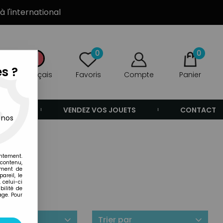
à l'international
0
0
s ?
Français
Favoris
Compte
Panier
ANDE
VENDEZ VOS JOUETS
CONTACT
 nos
entement.
 contenu,
ement de
areil, le
 celui-ci
ilité de
age. Pour
ilité
Trier par