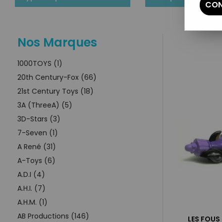
CON
Nos Marques
1000TOYS (1)
20th Century-Fox (66)
21st Century Toys (18)
3A (ThreeA) (5)
3D-Stars (3)
7-Seven (1)
A René (31)
A-Toys (6)
A.D.I (4)
A.H.I. (7)
A.H.M. (1)
AB Productions (146)
LES FOUS