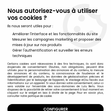
Lulu Berlu, la référence dans l'univers du jouet vintage en
France - Vente à l'international
Nous autorisez-vous à utiliser
vos cookies ?
0
Ils nous seront utiles pour :
Améliorer l'interface et les fonctionnalités du site
Mesurer les campagnes marketing et proposer des
Accueil
>
Nos Marques
>
Bricolo (France)
mises à jour sur nos produits
Gérer l'authentification et surveiller les erreurs
Bricolo (France)
techniques
Certains cookies sont nécessaires à des fins techniques, ils sont donc
dispensés de consentement. D'autres, non obligatoires, peuvent être
utilisés pour la personnalisation des annonces et du contenu, la mesure
des annonces et du contenu, la connaissance de l'audience et le
développement de produits, les données de géolocalisation précises et
TRIER & FILTRER
l'identification par le balayage de l'appareil, le stockage et/ou l'accès aux
informations sur un appareil. Si vous donnez votre consentement, celui-ci
sera valable sur l’ensemble des sous-domaines de Lulu Berlu. Vous
disposez de la possibilité de retirer votre consentement à tout moment en
2 articles sur
2
cliquant sur le widget en bas à droite de la page. Pour en savoir plus,
consulter notre politique de cookie.
CONFIGURER