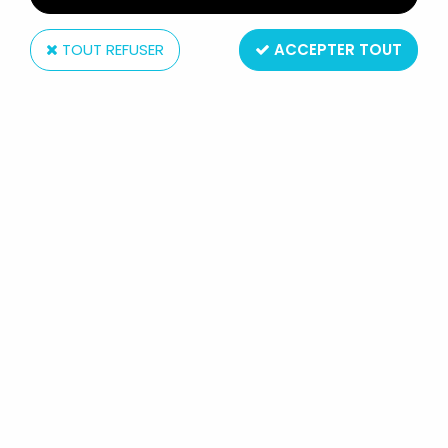
TOUT REFUSER
ACCEPTER TOUT
Bricolo (France)
FOREST FAMILIES - BRICOLO (FRANCE) - LE CAR
SCOLAIRE (NEUF EN BOITE)
En stock
49,99 €