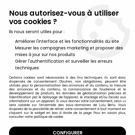
Lulu Berlu, la référence dans l'univers du jouet vintage en
France - Vente à l'international
Nous autorisez-vous à utiliser
vos cookies ?
0
Ils nous seront utiles pour :
Améliorer l'interface et les fonctionnalités du site
Mesurer les campagnes marketing et proposer des
Accueil
>
Nos Marques
>
Comansi
mises à jour sur nos produits
Gérer l'authentification et surveiller les erreurs
Comansi
techniques
Certains cookies sont nécessaires à des fins techniques, ils sont donc
dispensés de consentement. D'autres, non obligatoires, peuvent être
utilisés pour la personnalisation des annonces et du contenu, la mesure
des annonces et du contenu, la connaissance de l'audience et le
développement de produits, les données de géolocalisation précises et
TRIER & FILTRER
l'identification par le balayage de l'appareil, le stockage et/ou l'accès aux
informations sur un appareil. Si vous donnez votre consentement, celui-ci
sera valable sur l’ensemble des sous-domaines de Lulu Berlu. Vous
disposez de la possibilité de retirer votre consentement à tout moment en
21 articles sur
139
cliquant sur le widget en bas à droite de la page. Pour en savoir plus,
consulter notre politique de cookie.
CONFIGURER