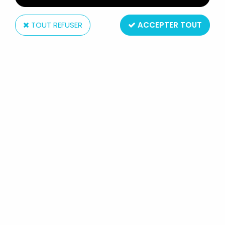
TOUT REFUSER
ACCEPTER TOUT
Comansi
LUCKY LUKE - COMANSI - DILIGENCE VERTE ROUES
GRISES 4 CHEVAUX BLANCS NEUVE BOITE RÉF 700
Non disponible