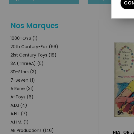
CON
Nos Marques
1000TOYS (1)
20th Century-Fox (66)
21st Century Toys (18)
3A (ThreeA) (5)
3D-Stars (3)
7-Seven (1)
A René (31)
A-Toys (6)
A.D.I (4)
A.H.I. (7)
A.H.M. (1)
AB Productions (146)
NESTOR LE