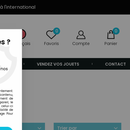
à l'international
0
0
s ?
Français
Favoris
Compte
Panier
ANDE
VENDEZ VOS JOUETS
CONTACT
 nos
entement.
 contenu,
ement de
areil, le
 celui-ci
ilité de
age. Pour
ilité
Trier par