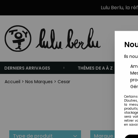
Lulu Berlu, la r
Nou
Ils nou
Amé
DERNIERS ARRIVAGES
THÈMES DE A À Z
Mes
pro
Accueil
>
Nos Marques
>
Cesar
Gér
Certains
D'autres
la mesu
produits
stockage
sera va
retirer 
en savoir
Type de produit
Marque