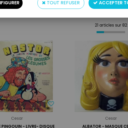
FIGURER
TOUT REFUSER
ACCEPTER T
21 articles sur
82
Cesar
Cesar
 PINGOUIN - LIVRE- DISQUE
ALBATOR - MASQUE CE