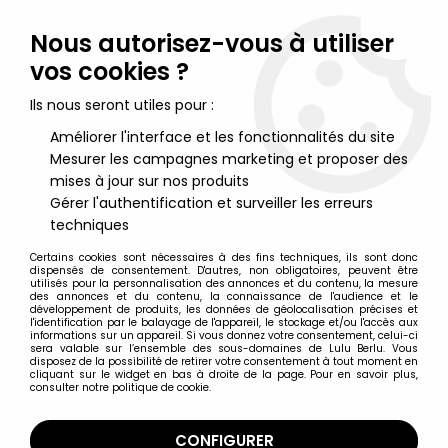
Lulu Berlu, la référence dans l'univers du jouet vintage en
France - Vente à l'international
Nous autorisez-vous à utiliser
vos cookies ?
0
Ils nous seront utiles pour :
Améliorer l'interface et les fonctionnalités du site
Mesurer les campagnes marketing et proposer des
Accueil
>
Nos Marques
>
Gordy International
mises à jour sur nos produits
Gérer l'authentification et surveiller les erreurs
Gordy International
techniques
Certains cookies sont nécessaires à des fins techniques, ils sont donc
dispensés de consentement. D'autres, non obligatoires, peuvent être
utilisés pour la personnalisation des annonces et du contenu, la mesure
des annonces et du contenu, la connaissance de l'audience et le
développement de produits, les données de géolocalisation précises et
TRIER & FILTRER
l'identification par le balayage de l'appareil, le stockage et/ou l'accès aux
informations sur un appareil. Si vous donnez votre consentement, celui-ci
sera valable sur l’ensemble des sous-domaines de Lulu Berlu. Vous
disposez de la possibilité de retirer votre consentement à tout moment en
3 articles sur
3
cliquant sur le widget en bas à droite de la page. Pour en savoir plus,
consulter notre politique de cookie.
CONFIGURER