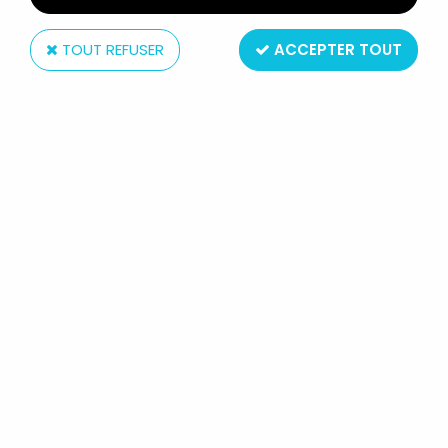
TOUT REFUSER
ACCEPTER TOUT
Gordy International
LA BATAILLE DES PLANÈTES (GATCHAMAN) -
GORDY INTERNATIONAL - SIGNAL RAY GUN ''LA
BATAILLE DES PLANÈTES''
En stock
99,99 €