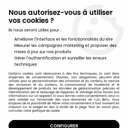
Lulu Berlu, la référence dans l'univers du jouet vintage en
France - Vente à l'international
Nous autorisez-vous à utiliser
vos cookies ?
0
Ils nous seront utiles pour :
Améliorer l'interface et les fonctionnalités du site
Mesurer les campagnes marketing et proposer des
Accueil
>
Nos Marques
>
Le Reve
mises à jour sur nos produits
Gérer l'authentification et surveiller les erreurs
Le Reve
techniques
Certains cookies sont nécessaires à des fins techniques, ils sont donc
dispensés de consentement. D'autres, non obligatoires, peuvent être
utilisés pour la personnalisation des annonces et du contenu, la mesure
des annonces et du contenu, la connaissance de l'audience et le
développement de produits, les données de géolocalisation précises et
TRIER & FILTRER
l'identification par le balayage de l'appareil, le stockage et/ou l'accès aux
informations sur un appareil. Si vous donnez votre consentement, celui-ci
sera valable sur l’ensemble des sous-domaines de Lulu Berlu. Vous
disposez de la possibilité de retirer votre consentement à tout moment en
1 article sur
1
cliquant sur le widget en bas à droite de la page. Pour en savoir plus,
consulter notre politique de cookie.
CONFIGURER