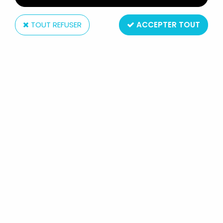
TOUT REFUSER
ACCEPTER TOUT
Le Reve
MAZINGER Z - FIGURINE VINYL 30CM - LE RÊVE
DYNAMIC 1999
Non disponible