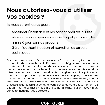
Lulu Berlu, la référence dans l'univers du jouet vintage en
France - Vente à l'international
Nous autorisez-vous à utiliser
vos cookies ?
0
Ils nous seront utiles pour :
Améliorer l'interface et les fonctionnalités du site
Mesurer les campagnes marketing et proposer des
Accueil
>
Nos Marques
>
Dam (Thomas Dam)
mises à jour sur nos produits
Gérer l'authentification et surveiller les erreurs
Dam (Thomas Dam)
techniques
Certains cookies sont nécessaires à des fins techniques, ils sont donc
dispensés de consentement. D'autres, non obligatoires, peuvent être
utilisés pour la personnalisation des annonces et du contenu, la mesure
des annonces et du contenu, la connaissance de l'audience et le
développement de produits, les données de géolocalisation précises et
TRIER & FILTRER
l'identification par le balayage de l'appareil, le stockage et/ou l'accès aux
informations sur un appareil. Si vous donnez votre consentement, celui-ci
sera valable sur l’ensemble des sous-domaines de Lulu Berlu. Vous
disposez de la possibilité de retirer votre consentement à tout moment en
10 articles sur
10
cliquant sur le widget en bas à droite de la page. Pour en savoir plus,
consulter notre politique de cookie.
CONFIGURER