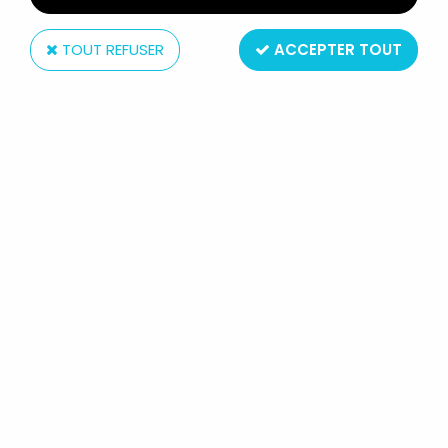
TOUT REFUSER
ACCEPTER TOUT
Dam (Thomas Dam)
LES TROLLS - FIGURINE PLASTIQUE 15CM (THOMAS
DAM) - TROLL CHEVEUX BLEU
Non disponible