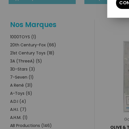
CON
Nos Marques
1000TOYS (1)
20th Century-Fox (66)
21st Century Toys (18)
3A (ThreeA) (5)
3D-Stars (3)
7-Seven (1)
A René (31)
A-Toys (6)
A.D.I (4)
A.H.I. (7)
A.H.M. (1)
Go
AB Productions (146)
OLIVE & 