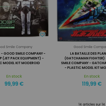
od Smile Company
Good Smile Comp
- GOOD SMILE COMPANY -
LA BATAILLE DES PLA
 (JET PACK EQUIPMENT) -
(GATCHAMAN FIGHTER)
IC MODEL KIT MODEROID
SMILE COMPANY - GATCH
- PLASTIC MODEL KIT M
En stock
En stock
99,99 €
119,99 €
14 articles sur
14