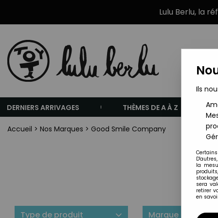
Lulu Berlu, la r
Nou
Ils nou
Amé
DERNIERS ARRIVAGES
THÈMES DE A À Z
Mes
pro
Accueil
>
Nos Marques
>
Good Smile Company
Gér
Certains
D'autres
la mesu
produits
stockage
sera va
retirer 
en savoir
Type de produit
Marque