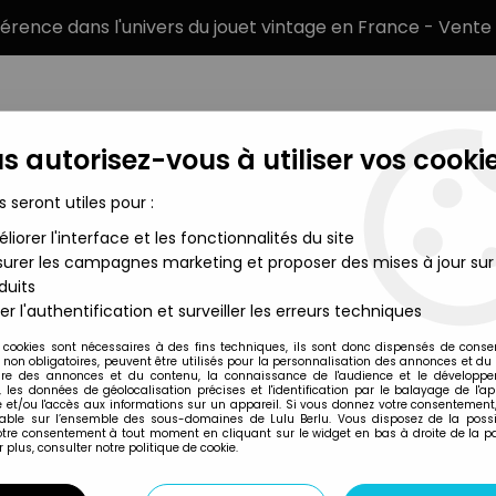
éférence dans l'univers du jouet vintage en France - Vente 
s autorisez-vous à utiliser vos cookie
s seront utiles pour :
liorer l'interface et les fonctionnalités du site
MARQUES
TYPE DE PRODUIT
PRÉCOMM
urer les campagnes marketing et proposer des mises à jour sur
duits
er l'authentification et surveiller les erreurs techniques
Good Smile Company
 cookies sont nécessaires à des fins techniques, ils sont donc dispensés de cons
, non obligatoires, peuvent être utilisés pour la personnalisation des annonces et du
re des annonces et du contenu, la connaissance de l'audience et le développ
, les données de géolocalisation précises et l'identification par le balayage de l'app
 et/ou l'accès aux informations sur un appareil. Si vous donnez votre consentement,
lable sur l’ensemble des sous-domaines de Lulu Berlu. Vous disposez de la possib
votre consentement à tout moment en cliquant sur le widget en bas à droite de la p
 plus, consulter notre politique de cookie.
Prix
Disponib