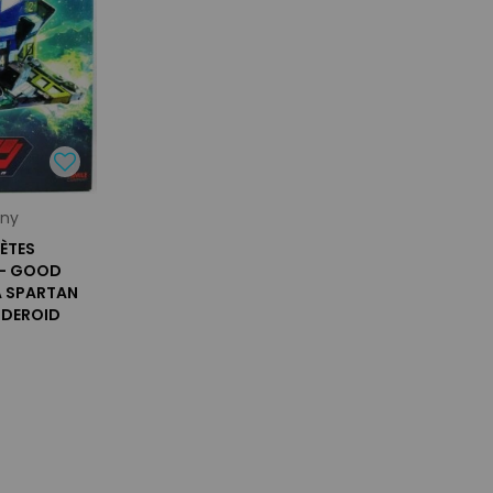
any
NÈTES
 - GOOD
A SPARTAN
ODEROID