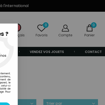
à l'international
0
0
s ?
Français
Favoris
Compte
Panier
ANDE
VENDEZ VOS JOUETS
CONTACT
 nos
entement.
 contenu,
ement de
areil, le
 celui-ci
ilité de
age. Pour
ilité
Trier par