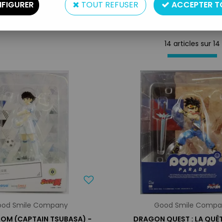
FIGURER
TOUT REFUSER
ACCEPTER T
14 articles sur
14
od Smile Company
Good Smile Comp
TOM (CAPTAIN TSUBASA) -
DRAGON QUEST : LA QUÊT