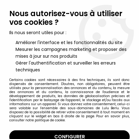
Lulu Berlu, la référence dans l'univers du jouet vintage en
France - Vente à l'international
Nous autorisez-vous à utiliser
vos cookies ?
0
Ils nous seront utiles pour :
Améliorer l'interface et les fonctionnalités du site
Mesurer les campagnes marketing et proposer des
Accueil
>
Nos Marques
>
Ed ''Big Daddy'' Roth
mises à jour sur nos produits
Gérer l'authentification et surveiller les erreurs
Ed ''Big Daddy'' Roth
techniques
Certains cookies sont nécessaires à des fins techniques, ils sont donc
dispensés de consentement. D'autres, non obligatoires, peuvent être
utilisés pour la personnalisation des annonces et du contenu, la mesure
des annonces et du contenu, la connaissance de l'audience et le
développement de produits, les données de géolocalisation précises et
TRIER & FILTRER
l'identification par le balayage de l'appareil, le stockage et/ou l'accès aux
informations sur un appareil. Si vous donnez votre consentement, celui-ci
sera valable sur l’ensemble des sous-domaines de Lulu Berlu. Vous
disposez de la possibilité de retirer votre consentement à tout moment en
5 articles sur
5
cliquant sur le widget en bas à droite de la page. Pour en savoir plus,
consulter notre politique de cookie.
CONFIGURER