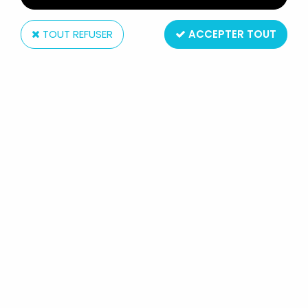
TOUT REFUSER
ACCEPTER TOUT
Ed ''Big Daddy'' Roth
ED ''BIG DADDY'' ROTH - RAT FINK SIDEWALK
SURFER (WHITE)
Non disponible