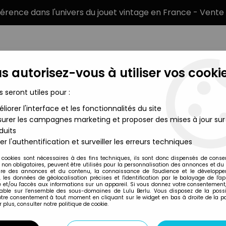
éférence dans l'univers du jouet vintage en France - Vente 
s autorisez-vous à utiliser vos cookie
s seront utiles pour :
liorer l'interface et les fonctionnalités du site
MARQUES
TYPE DE PRODUIT
PRÉCOMM
urer les campagnes marketing et proposer des mises à jour sur
duits
er l'authentification et surveiller les erreurs techniques
C.M.A.
 cookies sont nécessaires à des fins techniques, ils sont donc dispensés de cons
, non obligatoires, peuvent être utilisés pour la personnalisation des annonces et du
re des annonces et du contenu, la connaissance de l'audience et le développ
, les données de géolocalisation précises et l'identification par le balayage de l'app
 et/ou l'accès aux informations sur un appareil. Si vous donnez votre consentement,
lable sur l’ensemble des sous-domaines de Lulu Berlu. Vous disposez de la possib
votre consentement à tout moment en cliquant sur le widget en bas à droite de la p
 plus, consulter notre politique de cookie.
Disponibilité
Trier pa