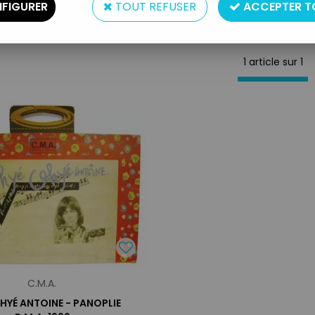
FIGURER
TOUT REFUSER
ACCEPTER T
1 article sur
1
C.M.A.
HYÉ ANTOINE - PANOPLIE