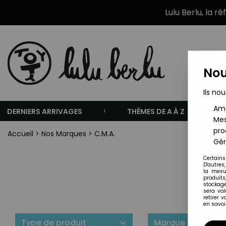
Lulu Berlu, la r
Nou
Ils nou
Amé
DERNIERS ARRIVAGES
THÈMES DE A À Z
Mes
pro
Accueil
>
Nos Marques
>
C.M.A.
Gér
Certains
D'autres
la mesu
produits
stockage
sera va
retirer 
en savoir
Type de produit
Marque