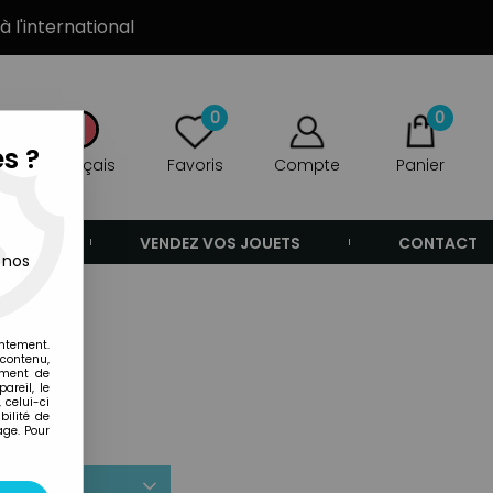
à l'international
0
0
s ?
Français
Favoris
Compte
Panier
ANDE
VENDEZ VOS JOUETS
CONTACT
 nos
entement.
 contenu,
ement de
areil, le
 celui-ci
ilité de
age. Pour
r