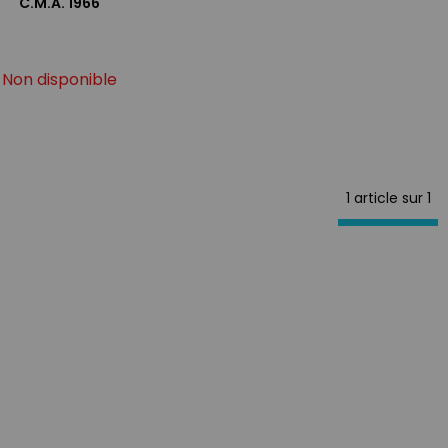
C.M.A. 1966
Non disponible
1 article sur
1