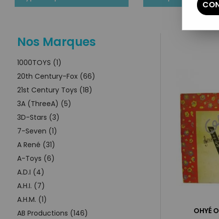
CON
Nos Marques
1000TOYS (1)
20th Century-Fox (66)
21st Century Toys (18)
3A (ThreeA) (5)
3D-Stars (3)
7-Seven (1)
A René (31)
A-Toys (6)
A.D.I (4)
A.H.I. (7)
A.H.M. (1)
OHYÉ O
AB Productions (146)