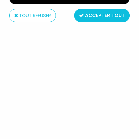
TOUT REFUSER
ACCEPTER TOUT
Déclic Images
TRANSFORMERS - SÉRIE COMPLÈTE 24 DVD +
FICHIER COLLECTOR - DÉCLIC IMAGES
Non disponible