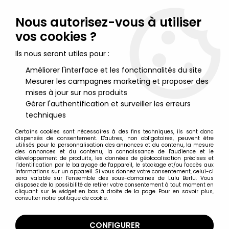
Lulu Berlu, la référence dans l'univers du jouet vintage en
France - Vente à l'international
Nous autorisez-vous à utiliser
vos cookies ?
0
Ils nous seront utiles pour :
Améliorer l'interface et les fonctionnalités du site
Mesurer les campagnes marketing et proposer des
Accueil
>
Nos Marques
>
Déclic Images
mises à jour sur nos produits
Gérer l'authentification et surveiller les erreurs
Déclic Images
techniques
Certains cookies sont nécessaires à des fins techniques, ils sont donc
dispensés de consentement. D'autres, non obligatoires, peuvent être
utilisés pour la personnalisation des annonces et du contenu, la mesure
des annonces et du contenu, la connaissance de l'audience et le
développement de produits, les données de géolocalisation précises et
TRIER & FILTRER
l'identification par le balayage de l'appareil, le stockage et/ou l'accès aux
informations sur un appareil. Si vous donnez votre consentement, celui-ci
sera valable sur l’ensemble des sous-domaines de Lulu Berlu. Vous
disposez de la possibilité de retirer votre consentement à tout moment en
11 articles sur
11
cliquant sur le widget en bas à droite de la page. Pour en savoir plus,
consulter notre politique de cookie.
CONFIGURER