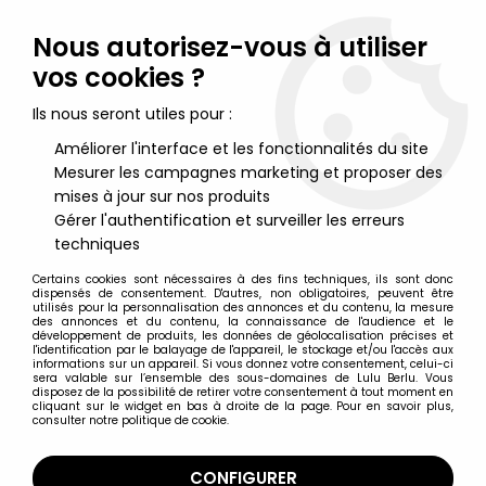
Lulu Berlu, la référence dans l'univers du jouet vintage en
France - Vente à l'international
Nous autorisez-vous à utiliser
vos cookies ?
0
Ils nous seront utiles pour :
Améliorer l'interface et les fonctionnalités du site
Mesurer les campagnes marketing et proposer des
Accueil
>
Nos Marques
>
Sagédition
mises à jour sur nos produits
Gérer l'authentification et surveiller les erreurs
Sagédition
techniques
Certains cookies sont nécessaires à des fins techniques, ils sont donc
dispensés de consentement. D'autres, non obligatoires, peuvent être
utilisés pour la personnalisation des annonces et du contenu, la mesure
des annonces et du contenu, la connaissance de l'audience et le
développement de produits, les données de géolocalisation précises et
TRIER & FILTRER
l'identification par le balayage de l'appareil, le stockage et/ou l'accès aux
informations sur un appareil. Si vous donnez votre consentement, celui-ci
sera valable sur l’ensemble des sous-domaines de Lulu Berlu. Vous
disposez de la possibilité de retirer votre consentement à tout moment en
16 articles sur
16
cliquant sur le widget en bas à droite de la page. Pour en savoir plus,
consulter notre politique de cookie.
CONFIGURER