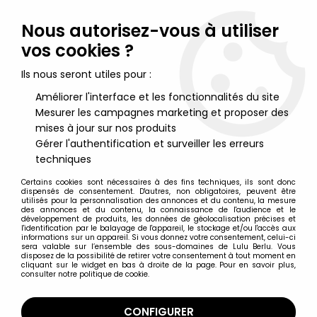
Lulu Berlu, la référence dans l'univers du jouet vintage en
France - Vente à l'international
Nous autorisez-vous à utiliser
vos cookies ?
0
Ils nous seront utiles pour :
Améliorer l'interface et les fonctionnalités du site
Mesurer les campagnes marketing et proposer des
Accueil
>
Nos Marques
>
Nesquik
mises à jour sur nos produits
Gérer l'authentification et surveiller les erreurs
Nesquik
techniques
Certains cookies sont nécessaires à des fins techniques, ils sont donc
dispensés de consentement. D'autres, non obligatoires, peuvent être
utilisés pour la personnalisation des annonces et du contenu, la mesure
des annonces et du contenu, la connaissance de l'audience et le
développement de produits, les données de géolocalisation précises et
TRIER & FILTRER
l'identification par le balayage de l'appareil, le stockage et/ou l'accès aux
informations sur un appareil. Si vous donnez votre consentement, celui-ci
sera valable sur l’ensemble des sous-domaines de Lulu Berlu. Vous
disposez de la possibilité de retirer votre consentement à tout moment en
Aucune correspondance trouvée
cliquant sur le widget en bas à droite de la page. Pour en savoir plus,
consulter notre politique de cookie.
CONFIGURER