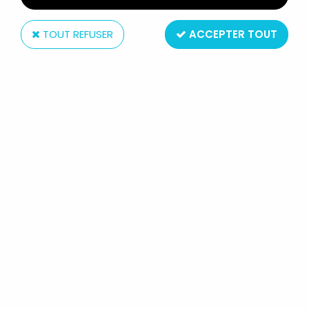
TOUT REFUSER
ACCEPTER TOUT
Boutique
située en France Paris (11ème)
ouverte tout l'année
Service client
du lundi au samedi de 11h à 19h
au 01.43.55.12.52