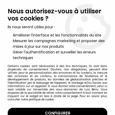
Lulu Berlu, la référence dans l'univers du jouet vintage en
France - Vente à l'international
Nous autorisez-vous à utiliser
vos cookies ?
0
Ils nous seront utiles pour :
Améliorer l'interface et les fonctionnalités du site
Mesurer les campagnes marketing et proposer des
Accueil
>
Nos Marques
>
Corolle
mises à jour sur nos produits
Gérer l'authentification et surveiller les erreurs
Corolle
techniques
Certains cookies sont nécessaires à des fins techniques, ils sont donc
dispensés de consentement. D'autres, non obligatoires, peuvent être
utilisés pour la personnalisation des annonces et du contenu, la mesure
des annonces et du contenu, la connaissance de l'audience et le
développement de produits, les données de géolocalisation précises et
TRIER & FILTRER
l'identification par le balayage de l'appareil, le stockage et/ou l'accès aux
informations sur un appareil. Si vous donnez votre consentement, celui-ci
sera valable sur l’ensemble des sous-domaines de Lulu Berlu. Vous
disposez de la possibilité de retirer votre consentement à tout moment en
2 articles sur
2
cliquant sur le widget en bas à droite de la page. Pour en savoir plus,
consulter notre politique de cookie.
CONFIGURER