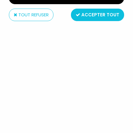
TOUT REFUSER
ACCEPTER TOUT
Corolle
COROLLE (CATHERINE REFABERT) - CATALOGUE
POUPÉES 1992
Non disponible