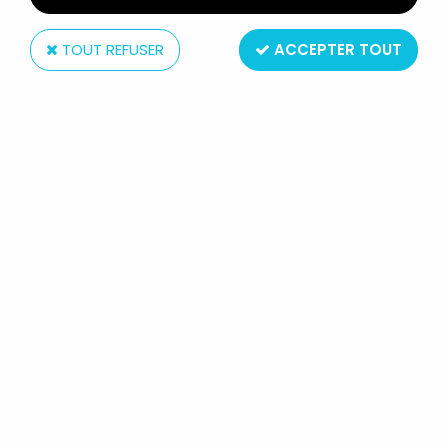
TOUT REFUSER
ACCEPTER TOUT
Tovtoy
ROBOT - ROBOT MARCHEUR À PILES - ROBOT
COMMANDER GALACTIQUE (TOVTOY / FUNNY
TOYS)
Non disponible