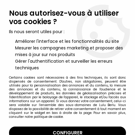
Lulu Berlu, la référence dans l'univers du jouet vintage en
France - Vente à l'international
Nous autorisez-vous à utiliser
vos cookies ?
0
Ils nous seront utiles pour :
Améliorer l'interface et les fonctionnalités du site
Mesurer les campagnes marketing et proposer des
Accueil
>
Nos Marques
>
Tovtoy
mises à jour sur nos produits
Gérer l'authentification et surveiller les erreurs
Tovtoy
techniques
Certains cookies sont nécessaires à des fins techniques, ils sont donc
dispensés de consentement. D'autres, non obligatoires, peuvent être
utilisés pour la personnalisation des annonces et du contenu, la mesure
des annonces et du contenu, la connaissance de l'audience et le
développement de produits, les données de géolocalisation précises et
TRIER & FILTRER
l'identification par le balayage de l'appareil, le stockage et/ou l'accès aux
informations sur un appareil. Si vous donnez votre consentement, celui-ci
sera valable sur l’ensemble des sous-domaines de Lulu Berlu. Vous
disposez de la possibilité de retirer votre consentement à tout moment en
1 article sur
1
cliquant sur le widget en bas à droite de la page. Pour en savoir plus,
consulter notre politique de cookie.
CONFIGURER