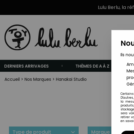
Lulu Berlu, la r
Nou
Ils nou
Amé
DERNIERS ARRIVAGES
THÈMES DE A À Z
Mes
pro
Accueil
>
Nos Marques
>
Hanakai Studio
Gér
Certains
D'autres
la mesu
produits
stockage
sera va
retirer 
en savoir
Type de produit
Marque