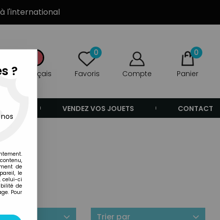
à l'international
0
0
s ?
Français
Favoris
Compte
Panier
ANDE
VENDEZ VOS JOUETS
CONTACT
 nos
entement.
 contenu,
ement de
areil, le
 celui-ci
ilité de
age. Pour
ilité
Trier par