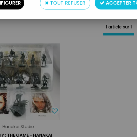
FIGURER
TOUT REFUSER
ACCEPTER T
1 article sur
1
Hanakai Studio
Y : THE GAME - HANAKAI