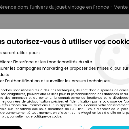
éférence dans l'univers du jouet vintage en France - Vente 
s autorisez-vous à utiliser vos cookie
s seront utiles pour :
liorer l'interface et les fonctionnalités du site
MARQUES
TYPE DE PRODUIT
PRÉCOMM
urer les campagnes marketing et proposer des mises à jour sur
duits
er l'authentification et surveiller les erreurs techniques
Hanakai Studio
 cookies sont nécessaires à des fins techniques, ils sont donc dispensés de cons
, non obligatoires, peuvent être utilisés pour la personnalisation des annonces et du
re des annonces et du contenu, la connaissance de l'audience et le développ
, les données de géolocalisation précises et l'identification par le balayage de l'app
 et/ou l'accès aux informations sur un appareil. Si vous donnez votre consentement,
lable sur l’ensemble des sous-domaines de Lulu Berlu. Vous disposez de la possib
votre consentement à tout moment en cliquant sur le widget en bas à droite de la p
 plus, consulter notre politique de cookie.
Prix
Disponib