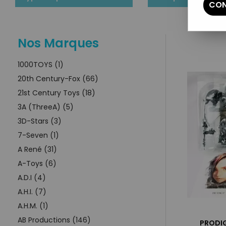
CON
Nos Marques
1000TOYS (1)
20th Century-Fox (66)
21st Century Toys (18)
3A (ThreeA) (5)
3D-Stars (3)
7-Seven (1)
A René (31)
A-Toys (6)
A.D.I (4)
A.H.I. (7)
A.H.M. (1)
AB Productions (146)
PRODIG