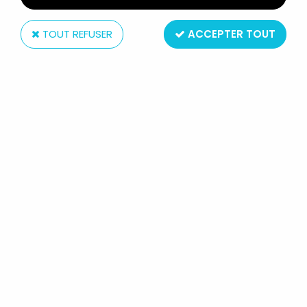
TOUT REFUSER
ACCEPTER TOUT
Xebec Toys
NEON GENESIS EVANGELION - EVA-00 PROTOTYPE
- KAIYODO
Non disponible