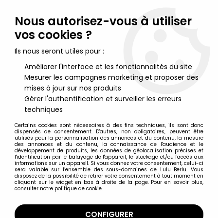
Lulu Berlu, la référence dans l'univers du jouet vintage en
France - Vente à l'international
Nous autorisez-vous à utiliser
vos cookies ?
0
Ils nous seront utiles pour :
Améliorer l'interface et les fonctionnalités du site
Mesurer les campagnes marketing et proposer des
Accueil
>
Nos Marques
>
Xebec Toys
mises à jour sur nos produits
Gérer l'authentification et surveiller les erreurs
Xebec Toys
techniques
Certains cookies sont nécessaires à des fins techniques, ils sont donc
dispensés de consentement. D'autres, non obligatoires, peuvent être
utilisés pour la personnalisation des annonces et du contenu, la mesure
des annonces et du contenu, la connaissance de l'audience et le
développement de produits, les données de géolocalisation précises et
TRIER & FILTRER
l'identification par le balayage de l'appareil, le stockage et/ou l'accès aux
informations sur un appareil. Si vous donnez votre consentement, celui-ci
sera valable sur l’ensemble des sous-domaines de Lulu Berlu. Vous
disposez de la possibilité de retirer votre consentement à tout moment en
21 articles sur
63
cliquant sur le widget en bas à droite de la page. Pour en savoir plus,
consulter notre politique de cookie.
CONFIGURER