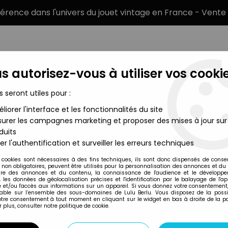
éférence dans l'univers du jouet vintage en France - Vente 
s autorisez-vous à utiliser vos cookie
s seront utiles pour :
liorer l'interface et les fonctionnalités du site
MARQUES
TYPE DE PRODUIT
PRÉCOMM
urer les campagnes marketing et proposer des mises à jour sur
duits
er l'authentification et surveiller les erreurs techniques
Tonimalt
 cookies sont nécessaires à des fins techniques, ils sont donc dispensés de cons
, non obligatoires, peuvent être utilisés pour la personnalisation des annonces et du
re des annonces et du contenu, la connaissance de l'audience et le développ
, les données de géolocalisation précises et l'identification par le balayage de l'app
 et/ou l'accès aux informations sur un appareil. Si vous donnez votre consentement,
lable sur l’ensemble des sous-domaines de Lulu Berlu. Vous disposez de la possib
votre consentement à tout moment en cliquant sur le widget en bas à droite de la p
 plus, consulter notre politique de cookie.
Disponibilité
Trier pa