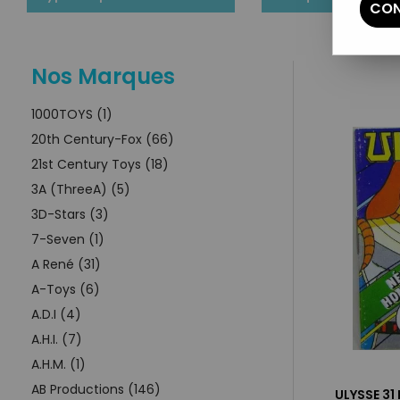
CON
Nos Marques
1000TOYS (1)
20th Century-Fox (66)
21st Century Toys (18)
3A (ThreeA) (5)
3D-Stars (3)
7-Seven (1)
A René (31)
A-Toys (6)
A.D.I (4)
A.H.I. (7)
A.H.M. (1)
AB Productions (146)
ULYSSE 31