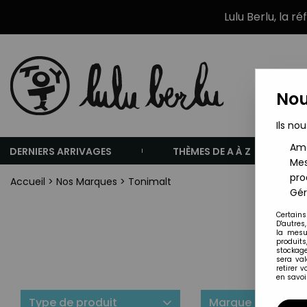
Lulu Berlu, la r
Nou
Ils nou
Amé
DERNIERS ARRIVAGES
THÈMES DE A À Z
Mes
pro
Accueil
>
Nos Marques
>
Tonimalt
Gér
Certains
D'autres
la mesu
produits
stockage
sera va
retirer 
en savoir
Type de produit
Marque