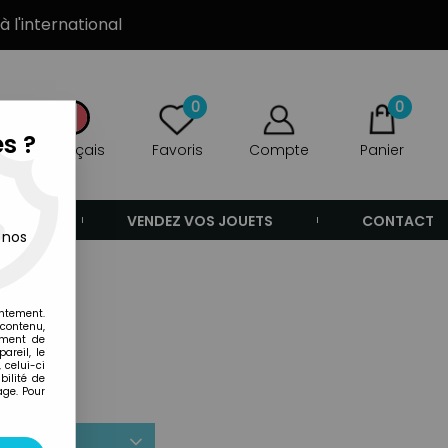
à l'international
0
0
s ?
Français
Favoris
Compte
Panier
ANDE
VENDEZ VOS JOUETS
CONTACT
 nos
entement.
 contenu,
ement de
areil, le
 celui-ci
ilité de
age. Pour
r