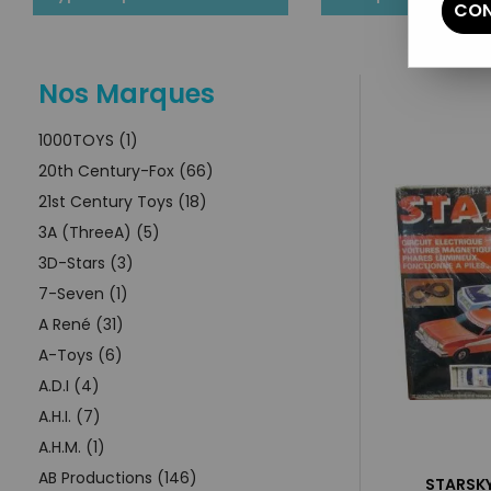
CON
Nos Marques
1000TOYS (1)
20th Century-Fox (66)
21st Century Toys (18)
3A (ThreeA) (5)
3D-Stars (3)
7-Seven (1)
A René (31)
A-Toys (6)
A.D.I (4)
A.H.I. (7)
A.H.M. (1)
AB Productions (146)
STARSKY