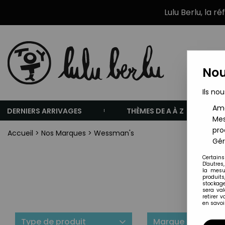
Lulu Berlu, la r
Nou
Ils nou
Amé
DERNIERS ARRIVAGES
THÈMES DE A À Z
Mes
pro
Accueil
>
Nos Marques
>
Wessman's
Gér
Certains
D'autres
la mesu
produits
stockage
sera va
retirer 
en savoir
Type de produit
Marque