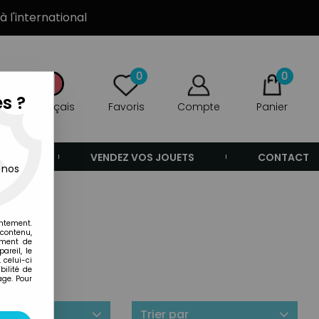
à l'international
0
0
s ?
Français
Favoris
Compte
Panier
ANDE
VENDEZ VOS JOUETS
CONTACT
 nos
entement.
 contenu,
ement de
areil, le
 celui-ci
ilité de
age. Pour
ilité
Trier par