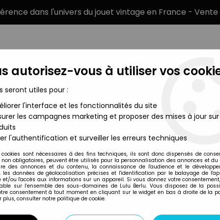
éférence dans l'univers du jouet vintage en France - Vente 
s autorisez-vous à utiliser vos cookie
s seront utiles pour :
liorer l'interface et les fonctionnalités du site
MARQUES
TYPE DE PRODUIT
PRÉCOMM
urer les campagnes marketing et proposer des mises à jour sur
duits
er l'authentification et surveiller les erreurs techniques
Wessman's
 cookies sont nécessaires à des fins techniques, ils sont donc dispensés de cons
, non obligatoires, peuvent être utilisés pour la personnalisation des annonces et du
re des annonces et du contenu, la connaissance de l'audience et le développ
, les données de géolocalisation précises et l'identification par le balayage de l'app
 et/ou l'accès aux informations sur un appareil. Si vous donnez votre consentement,
lable sur l’ensemble des sous-domaines de Lulu Berlu. Vous disposez de la possib
votre consentement à tout moment en cliquant sur le widget en bas à droite de la p
 plus, consulter notre politique de cookie.
Prix
Disponib