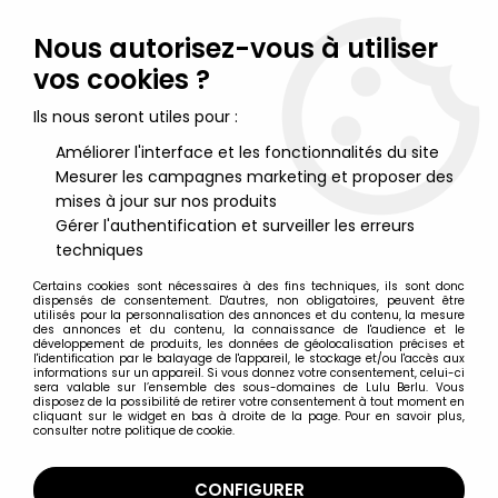
Lulu Berlu, la référence dans l'univers du jouet vintage en
France - Vente à l'international
Nous autorisez-vous à utiliser
vos cookies ?
0
Ils nous seront utiles pour :
Améliorer l'interface et les fonctionnalités du site
Mesurer les campagnes marketing et proposer des
Accueil
>
Nos Marques
>
Grosvenor
mises à jour sur nos produits
Gérer l'authentification et surveiller les erreurs
Grosvenor
techniques
Certains cookies sont nécessaires à des fins techniques, ils sont donc
dispensés de consentement. D'autres, non obligatoires, peuvent être
utilisés pour la personnalisation des annonces et du contenu, la mesure
des annonces et du contenu, la connaissance de l'audience et le
développement de produits, les données de géolocalisation précises et
TRIER & FILTRER
l'identification par le balayage de l'appareil, le stockage et/ou l'accès aux
informations sur un appareil. Si vous donnez votre consentement, celui-ci
sera valable sur l’ensemble des sous-domaines de Lulu Berlu. Vous
disposez de la possibilité de retirer votre consentement à tout moment en
4 articles sur
4
cliquant sur le widget en bas à droite de la page. Pour en savoir plus,
consulter notre politique de cookie.
CONFIGURER