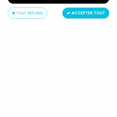
TOUT REFUSER
ACCEPTER TOUT
Grosvenor
LES 101 DALMATIENS - BOUTEILLE DE BAIN
MOUSSANT - GROSVENOR
Non disponible