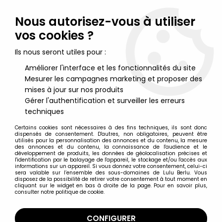
Lulu Berlu, la référence dans l'univers du jouet vintage en
France - Vente à l'international
Nous autorisez-vous à utiliser
vos cookies ?
0
Ils nous seront utiles pour :
Améliorer l'interface et les fonctionnalités du site
Mesurer les campagnes marketing et proposer des
Accueil
>
Nos Marques
>
United Labels
mises à jour sur nos produits
Gérer l'authentification et surveiller les erreurs
United Labels
techniques
Certains cookies sont nécessaires à des fins techniques, ils sont donc
dispensés de consentement. D'autres, non obligatoires, peuvent être
utilisés pour la personnalisation des annonces et du contenu, la mesure
des annonces et du contenu, la connaissance de l'audience et le
développement de produits, les données de géolocalisation précises et
TRIER & FILTRER
l'identification par le balayage de l'appareil, le stockage et/ou l'accès aux
informations sur un appareil. Si vous donnez votre consentement, celui-ci
sera valable sur l’ensemble des sous-domaines de Lulu Berlu. Vous
disposez de la possibilité de retirer votre consentement à tout moment en
1 article sur
1
cliquant sur le widget en bas à droite de la page. Pour en savoir plus,
consulter notre politique de cookie.
CONFIGURER