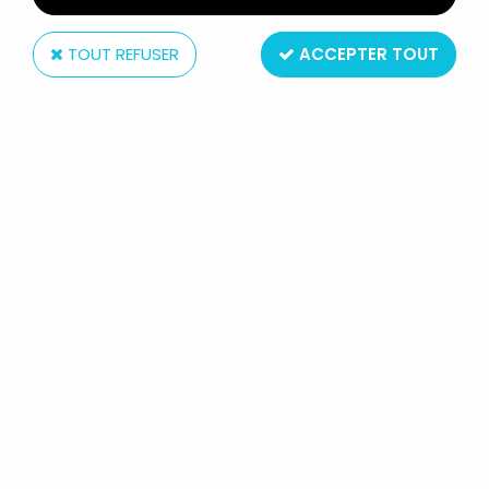
TOUT REFUSER
ACCEPTER TOUT
United Labels
SESAME STREET - UNITED LABELS - PELUCHE 60CM
- GROVER
Non disponible