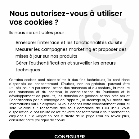
Lulu Berlu, la référence dans l'univers du jouet vintage en
France - Vente à l'international
Nous autorisez-vous à utiliser
vos cookies ?
0
Ils nous seront utiles pour :
Améliorer l'interface et les fonctionnalités du site
Mesurer les campagnes marketing et proposer des
Accueil
>
Nos Marques
>
Sega
mises à jour sur nos produits
Gérer l'authentification et surveiller les erreurs
Sega
techniques
Certains cookies sont nécessaires à des fins techniques, ils sont donc
dispensés de consentement. D'autres, non obligatoires, peuvent être
utilisés pour la personnalisation des annonces et du contenu, la mesure
des annonces et du contenu, la connaissance de l'audience et le
développement de produits, les données de géolocalisation précises et
TRIER & FILTRER
l'identification par le balayage de l'appareil, le stockage et/ou l'accès aux
informations sur un appareil. Si vous donnez votre consentement, celui-ci
sera valable sur l’ensemble des sous-domaines de Lulu Berlu. Vous
disposez de la possibilité de retirer votre consentement à tout moment en
21 articles sur
64
cliquant sur le widget en bas à droite de la page. Pour en savoir plus,
consulter notre politique de cookie.
CONFIGURER