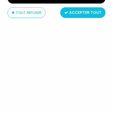
TOUT REFUSER
ACCEPTER TOUT
Sega
L'ÉTRANGE NOËL DE MR JACK - SEGA - JACK
CERCEUIL
Non disponible