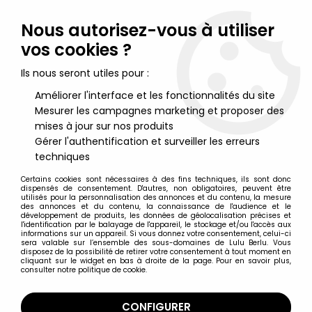
Lulu Berlu, la référence dans l'univers du jouet vintage en
France - Vente à l'international
Nous autorisez-vous à utiliser
vos cookies ?
0
Ils nous seront utiles pour :
Améliorer l'interface et les fonctionnalités du site
Mesurer les campagnes marketing et proposer des
Accueil
>
Fous du Volant (Les)
>
Fous du Volant Figurines
>
Les
Fous du Volant - Diabolo Tirelire & Clés a Molette
mises à jour sur nos produits
Gérer l'authentification et surveiller les erreurs
techniques
Certains cookies sont nécessaires à des fins techniques, ils sont donc
dispensés de consentement. D'autres, non obligatoires, peuvent être
utilisés pour la personnalisation des annonces et du contenu, la mesure
des annonces et du contenu, la connaissance de l'audience et le
développement de produits, les données de géolocalisation précises et
l'identification par le balayage de l'appareil, le stockage et/ou l'accès aux
informations sur un appareil. Si vous donnez votre consentement, celui-ci
sera valable sur l’ensemble des sous-domaines de Lulu Berlu. Vous
disposez de la possibilité de retirer votre consentement à tout moment en
cliquant sur le widget en bas à droite de la page. Pour en savoir plus,
consulter notre politique de cookie.
CONFIGURER