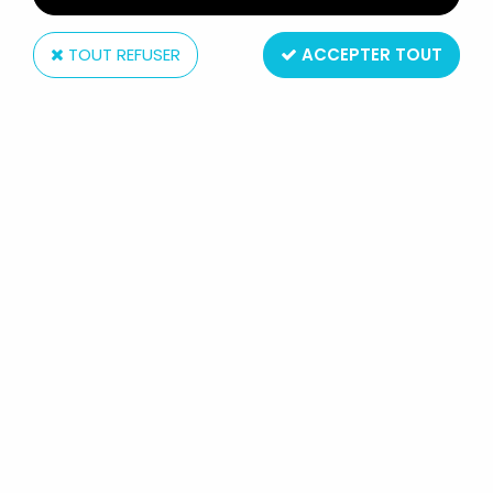
TOUT REFUSER
ACCEPTER TOUT
Sega
LES FOUS DU VOLANT - DIABOLO
TIRELIRE & CLÉS A MOLETTE