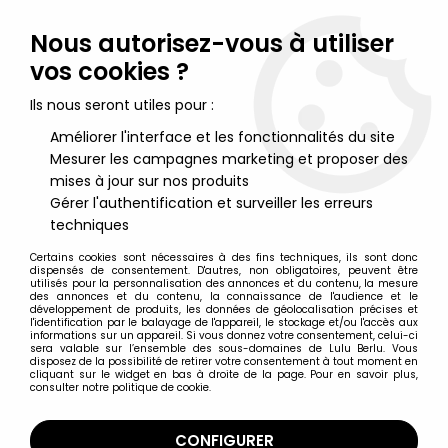
Lulu Berlu, la référence dans l'univers du jouet vintage en
France - Vente à l'international
Nous autorisez-vous à utiliser
vos cookies ?
0
Ils nous seront utiles pour :
Améliorer l'interface et les fonctionnalités du site
Mesurer les campagnes marketing et proposer des
Accueil
>
Nos Marques
>
Record
mises à jour sur nos produits
Gérer l'authentification et surveiller les erreurs
Record
techniques
Certains cookies sont nécessaires à des fins techniques, ils sont donc
dispensés de consentement. D'autres, non obligatoires, peuvent être
utilisés pour la personnalisation des annonces et du contenu, la mesure
des annonces et du contenu, la connaissance de l'audience et le
développement de produits, les données de géolocalisation précises et
TRIER & FILTRER
l'identification par le balayage de l'appareil, le stockage et/ou l'accès aux
informations sur un appareil. Si vous donnez votre consentement, celui-ci
sera valable sur l’ensemble des sous-domaines de Lulu Berlu. Vous
disposez de la possibilité de retirer votre consentement à tout moment en
2 articles sur
2
cliquant sur le widget en bas à droite de la page. Pour en savoir plus,
consulter notre politique de cookie.
CONFIGURER