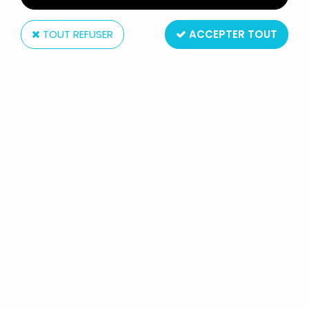
TOUT REFUSER
ACCEPTER TOUT
Record
RECORD FERRARI DINO 240 GT KIT RÉSINE
GOUPILLE MONTAGE USINE 1/43
En stock
29,99 €