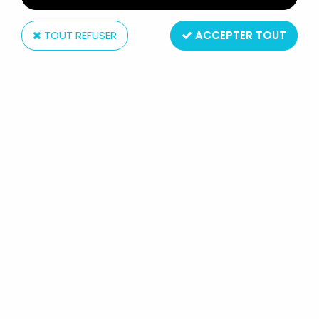
TOUT REFUSER
ACCEPTER TOUT
Aurora
MONSTRES UNIVERSAL STUDIOS - AURORA - KIT
PLASTIQUE FRANKENSTEIN (RÉÉDITION EXCLUSIVE
TOYS R US)
Non disponible