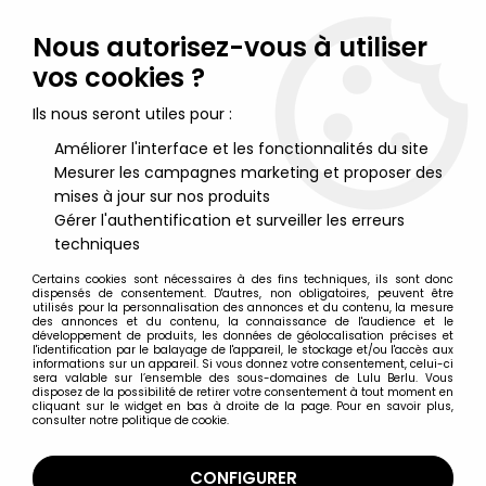
Lulu Berlu, la référence dans l'univers du jouet vintage en
France - Vente à l'international
Nous autorisez-vous à utiliser
vos cookies ?
0
Ils nous seront utiles pour :
Améliorer l'interface et les fonctionnalités du site
Mesurer les campagnes marketing et proposer des
Accueil
>
Nos Marques
>
Aurora
mises à jour sur nos produits
Gérer l'authentification et surveiller les erreurs
Aurora
techniques
Certains cookies sont nécessaires à des fins techniques, ils sont donc
dispensés de consentement. D'autres, non obligatoires, peuvent être
utilisés pour la personnalisation des annonces et du contenu, la mesure
des annonces et du contenu, la connaissance de l'audience et le
développement de produits, les données de géolocalisation précises et
TRIER & FILTRER
l'identification par le balayage de l'appareil, le stockage et/ou l'accès aux
informations sur un appareil. Si vous donnez votre consentement, celui-ci
sera valable sur l’ensemble des sous-domaines de Lulu Berlu. Vous
disposez de la possibilité de retirer votre consentement à tout moment en
21 articles sur
31
cliquant sur le widget en bas à droite de la page. Pour en savoir plus,
consulter notre politique de cookie.
CONFIGURER