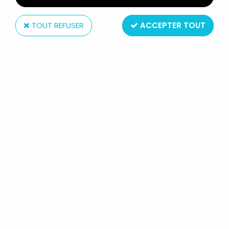
TOUT REFUSER
ACCEPTER TOUT
Mascot
L'ÉTRANGE NOËL DE MR JACK - MASCOT - JACK
GENTIL 30 CM CERCEUIL
Non disponible