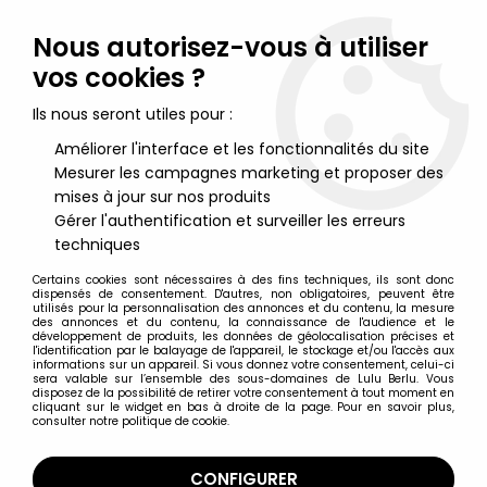
Lulu Berlu, la référence dans l'univers du jouet vintage en
France - Vente à l'international
Nous autorisez-vous à utiliser
vos cookies ?
0
Ils nous seront utiles pour :
Améliorer l'interface et les fonctionnalités du site
Mesurer les campagnes marketing et proposer des
Accueil
>
Nos Marques
>
Mascot
mises à jour sur nos produits
Gérer l'authentification et surveiller les erreurs
Mascot
techniques
Certains cookies sont nécessaires à des fins techniques, ils sont donc
dispensés de consentement. D'autres, non obligatoires, peuvent être
utilisés pour la personnalisation des annonces et du contenu, la mesure
des annonces et du contenu, la connaissance de l'audience et le
développement de produits, les données de géolocalisation précises et
TRIER & FILTRER
l'identification par le balayage de l'appareil, le stockage et/ou l'accès aux
informations sur un appareil. Si vous donnez votre consentement, celui-ci
sera valable sur l’ensemble des sous-domaines de Lulu Berlu. Vous
disposez de la possibilité de retirer votre consentement à tout moment en
2 articles sur
2
cliquant sur le widget en bas à droite de la page. Pour en savoir plus,
consulter notre politique de cookie.
CONFIGURER