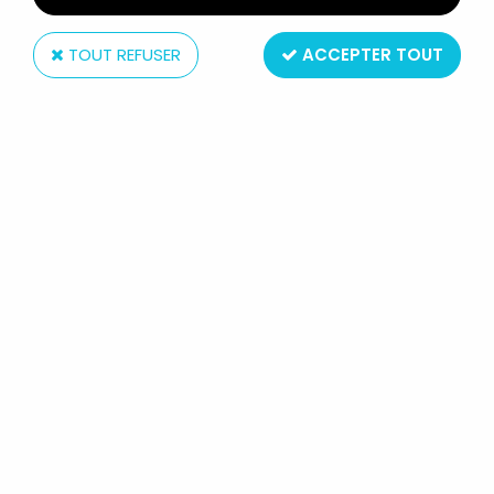
TOUT REFUSER
ACCEPTER TOUT
Esci
COMBAT! (A-TOYS) - ECSI - SOLDATS 1:72ÈME -
GUERRIERS BARBARES
Non disponible