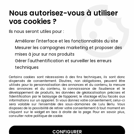
Lulu Berlu, la référence dans l'univers du jouet vintage en
France - Vente à l'international
Nous autorisez-vous à utiliser
vos cookies ?
0
Ils nous seront utiles pour :
Améliorer l'interface et les fonctionnalités du site
Mesurer les campagnes marketing et proposer des
Accueil
>
Nos Marques
>
A-Toys
mises à jour sur nos produits
Gérer l'authentification et surveiller les erreurs
A-Toys
techniques
Certains cookies sont nécessaires à des fins techniques, ils sont donc
dispensés de consentement. D'autres, non obligatoires, peuvent être
utilisés pour la personnalisation des annonces et du contenu, la mesure
des annonces et du contenu, la connaissance de l'audience et le
développement de produits, les données de géolocalisation précises et
TRIER & FILTRER
l'identification par le balayage de l'appareil, le stockage et/ou l'accès aux
informations sur un appareil. Si vous donnez votre consentement, celui-ci
sera valable sur l’ensemble des sous-domaines de Lulu Berlu. Vous
disposez de la possibilité de retirer votre consentement à tout moment en
6 articles sur
6
cliquant sur le widget en bas à droite de la page. Pour en savoir plus,
consulter notre politique de cookie.
CONFIGURER