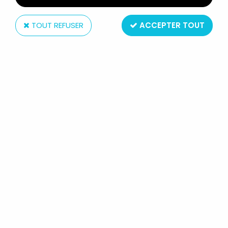
TOUT REFUSER
ACCEPTER TOUT
N.R.
ROBOT - ROBOT MARCHEUR MÉCANIQUE EN TÔLE -
ROBOT FILAMENT (N.R.) MS502A
En stock