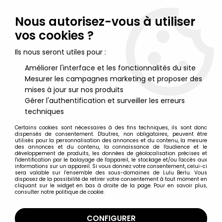
Lulu Berlu, la référence dans l'univers du jouet vintage en
France - Vente à l'international
Nous autorisez-vous à utiliser
vos cookies ?
0
Ils nous seront utiles pour :
Améliorer l'interface et les fonctionnalités du site
Mesurer les campagnes marketing et proposer des
Accueil
>
Nos Marques
>
N.R.
mises à jour sur nos produits
Gérer l'authentification et surveiller les erreurs
N.R.
techniques
Certains cookies sont nécessaires à des fins techniques, ils sont donc
dispensés de consentement. D'autres, non obligatoires, peuvent être
N.R.
utilisés pour la personnalisation des annonces et du contenu, la mesure
des annonces et du contenu, la connaissance de l'audience et le
développement de produits, les données de géolocalisation précises et
l'identification par le balayage de l'appareil, le stockage et/ou l'accès aux
informations sur un appareil. Si vous donnez votre consentement, celui-ci
sera valable sur l’ensemble des sous-domaines de Lulu Berlu. Vous
disposez de la possibilité de retirer votre consentement à tout moment en
cliquant sur le widget en bas à droite de la page. Pour en savoir plus,
TRIER & FILTRER
consulter notre politique de cookie.
10 articles sur
10
CONFIGURER