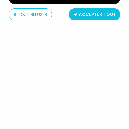
TOUT REFUSER
ACCEPTER TOUT
Twisting Toyz
ARMOURY ACTION FIGURE - EURO FORCE - 1ER
RPIMA
Non disponible