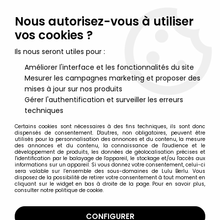
Lulu Berlu, la référence dans l'univers du jouet vintage en
France - Vente à l'international
Nous autorisez-vous à utiliser
vos cookies ?
0
Ils nous seront utiles pour :
Améliorer l'interface et les fonctionnalités du site
Mesurer les campagnes marketing et proposer des
Accueil
>
Nos Marques
>
Twisting Toyz
mises à jour sur nos produits
Gérer l'authentification et surveiller les erreurs
Twisting Toyz
techniques
Certains cookies sont nécessaires à des fins techniques, ils sont donc
dispensés de consentement. D'autres, non obligatoires, peuvent être
utilisés pour la personnalisation des annonces et du contenu, la mesure
des annonces et du contenu, la connaissance de l'audience et le
développement de produits, les données de géolocalisation précises et
TRIER & FILTRER
l'identification par le balayage de l'appareil, le stockage et/ou l'accès aux
informations sur un appareil. Si vous donnez votre consentement, celui-ci
sera valable sur l’ensemble des sous-domaines de Lulu Berlu. Vous
disposez de la possibilité de retirer votre consentement à tout moment en
4 articles sur
4
cliquant sur le widget en bas à droite de la page. Pour en savoir plus,
consulter notre politique de cookie.
CONFIGURER