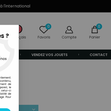
à l'international
0
0
s ?
Français
Favoris
Compte
Panier
ANDE
VENDEZ VOS JOUETS
CONTACT
 nos
entement.
 contenu,
ement de
areil, le
 celui-ci
ilité de
age. Pour
r