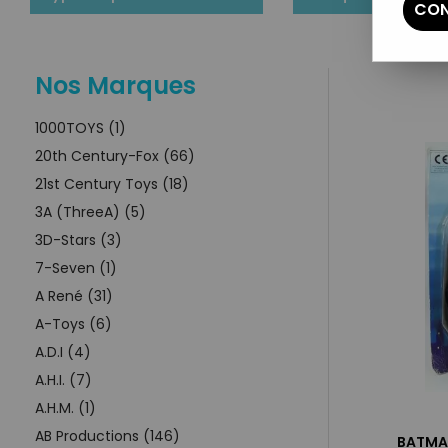
CON
Nos Marques
1000TOYS (1)
20th Century-Fox (66)
21st Century Toys (18)
3A (ThreeA) (5)
3D-Stars (3)
7-Seven (1)
A René (31)
A-Toys (6)
A.D.I (4)
A.H.I. (7)
A.H.M. (1)
AB Productions (146)
BATMAN 