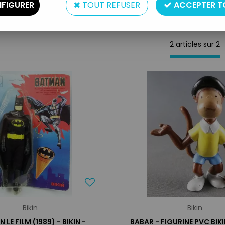
FIGURER
TOUT REFUSER
ACCEPTER T
2 articles sur
2
Bikin
Bikin
LE FILM (1989) - BIKIN -
BABAR - FIGURINE PVC BIKI