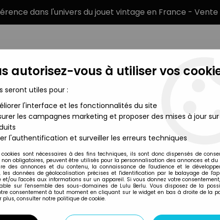
éférence dans l'univers du jouet vintage en France - Vente 
s autorisez-vous à utiliser vos cookie
s seront utiles pour :
liorer l'interface et les fonctionnalités du site
MARQUES
TYPE DE PRODUIT
PRÉCOMM
urer les campagnes marketing et proposer des mises à jour sur
duits
er l'authentification et surveiller les erreurs techniques
Bikin
 cookies sont nécessaires à des fins techniques, ils sont donc dispensés de cons
, non obligatoires, peuvent être utilisés pour la personnalisation des annonces et du
re des annonces et du contenu, la connaissance de l'audience et le développ
, les données de géolocalisation précises et l'identification par le balayage de l'app
 et/ou l'accès aux informations sur un appareil. Si vous donnez votre consentement,
lable sur l’ensemble des sous-domaines de Lulu Berlu. Vous disposez de la possib
votre consentement à tout moment en cliquant sur le widget en bas à droite de la p
 plus, consulter notre politique de cookie.
Disponibilité
Trier pa