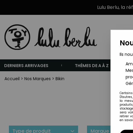
Lulu Berlu, la r
Nou
Ils nou
Amé
DERNIERS ARRIVAGES
THÈMES DE A À Z
Mes
pro
Accueil
>
Nos Marques
>
Bikin
Gér
Certains
D'autres
la mesu
produits
stockage
sera va
retirer 
en savoir
Type de produit
Marque