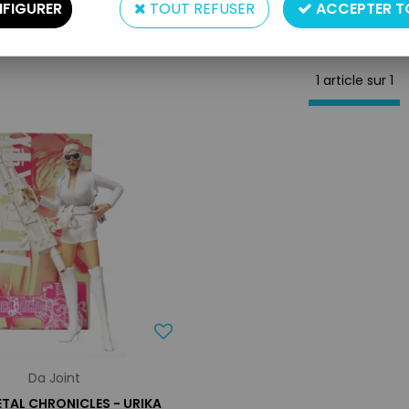
FIGURER
TOUT REFUSER
ACCEPTER T
1 article sur
1
Da Joint
TAL CHRONICLES - URIKA