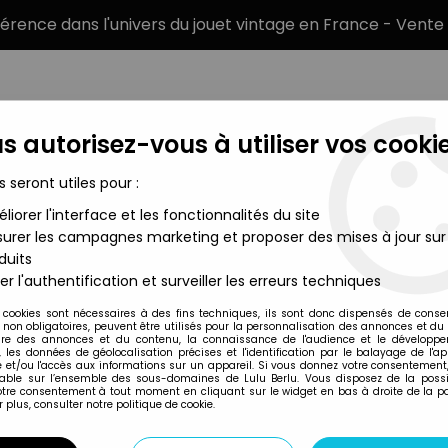
éférence dans l'univers du jouet vintage en France - Vente 
s autorisez-vous à utiliser vos cookie
s seront utiles pour :
liorer l'interface et les fonctionnalités du site
MARQUES
TYPE DE PRODUIT
PRÉCOMM
urer les campagnes marketing et proposer des mises à jour sur
duits
er l'authentification et surveiller les erreurs techniques
Da Joint
 cookies sont nécessaires à des fins techniques, ils sont donc dispensés de cons
, non obligatoires, peuvent être utilisés pour la personnalisation des annonces et du
re des annonces et du contenu, la connaissance de l'audience et le développ
, les données de géolocalisation précises et l'identification par le balayage de l'app
 et/ou l'accès aux informations sur un appareil. Si vous donnez votre consentement,
lable sur l’ensemble des sous-domaines de Lulu Berlu. Vous disposez de la possib
votre consentement à tout moment en cliquant sur le widget en bas à droite de la p
 plus, consulter notre politique de cookie.
Disponibilité
Trier pa