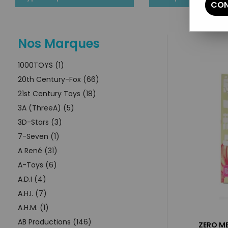
CON
Nos Marques
1000TOYS (1)
20th Century-Fox (66)
21st Century Toys (18)
3A (ThreeA) (5)
3D-Stars (3)
7-Seven (1)
A René (31)
A-Toys (6)
A.D.I (4)
A.H.I. (7)
A.H.M. (1)
AB Productions (146)
ZERO ME