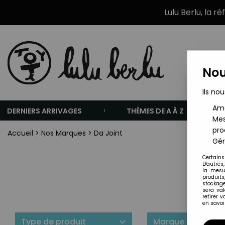
Lulu Berlu, la r
Nou
Ils nou
Amé
DERNIERS ARRIVAGES
THÈMES DE A À Z
Mes
pro
Accueil
>
Nos Marques
>
Da Joint
Gér
Certains
D'autres
la mesu
produits
stockage
sera va
retirer 
en savoir
Type de produit
Marque