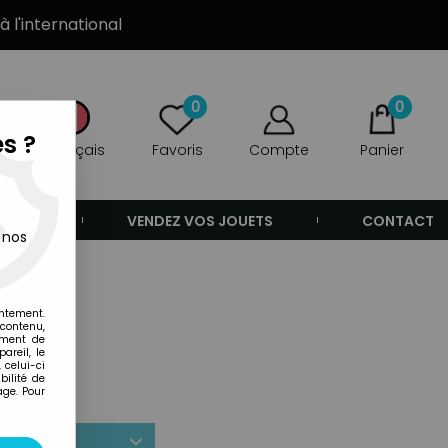
à l'international
0
0
s ?
Français
Favoris
Compte
Panier
ANDE
VENDEZ VOS JOUETS
CONTACT
 nos
entement.
 contenu,
ement de
areil, le
 celui-ci
ilité de
age. Pour
r