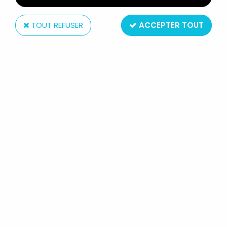
TOUT REFUSER
ACCEPTER TOUT
Schylling Toys
ROBOT - ROBOT MARCHEUR MÉCANIQUE EN TÔLE -
PROTON MAN (SCHYLLING TOYS)
Non disponible