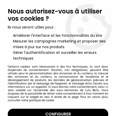
Lulu Berlu, la référence dans l'univers du jouet vintage en
France - Vente à l'international
Nous autorisez-vous à utiliser
vos cookies ?
0
Ils nous seront utiles pour :
Améliorer l'interface et les fonctionnalités du site
Mesurer les campagnes marketing et proposer des
Accueil
>
Nos Marques
>
Schylling Toys
mises à jour sur nos produits
Gérer l'authentification et surveiller les erreurs
Schylling Toys
techniques
Certains cookies sont nécessaires à des fins techniques, ils sont donc
dispensés de consentement. D'autres, non obligatoires, peuvent être
Schylling Toys
utilisés pour la personnalisation des annonces et du contenu, la mesure
des annonces et du contenu, la connaissance de l'audience et le
développement de produits, les données de géolocalisation précises et
l'identification par le balayage de l'appareil, le stockage et/ou l'accès aux
informations sur un appareil. Si vous donnez votre consentement, celui-ci
sera valable sur l’ensemble des sous-domaines de Lulu Berlu. Vous
disposez de la possibilité de retirer votre consentement à tout moment en
cliquant sur le widget en bas à droite de la page. Pour en savoir plus,
TRIER & FILTRER
consulter notre politique de cookie.
16 articles sur
16
CONFIGURER