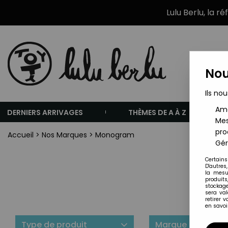
Lulu Berlu, la r
Nou
Ils nou
Amé
DERNIERS ARRIVAGES
THÈMES DE A À Z
Mes
pro
Accueil
>
Nos Marques
>
Monogram
Gér
Certains
D'autres
la mesu
produits
stockage
sera va
retirer 
en savoir
Type de produit
Marque