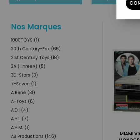
CON
Nos Marques
1000TOYS (1)
20th Century-Fox (66)
21st Century Toys (18)
3A (ThreeA) (5)
3D-Stars (3)
7-Seven (1)
A René (31)
A-Toys (6)
A.D.I (4)
A.H.I. (7)
A.H.M. (1)
MIAMI VI
AB Productions (146)