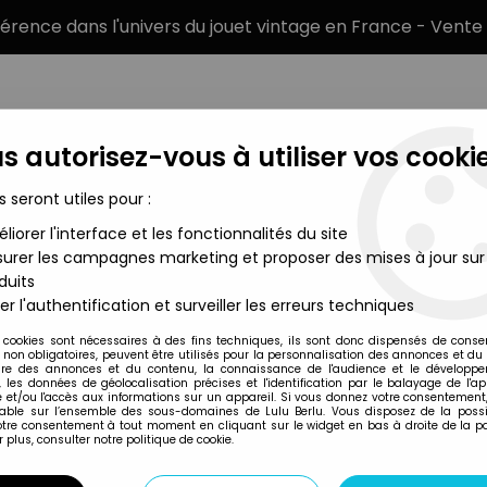
éférence dans l'univers du jouet vintage en France - Vente 
s autorisez-vous à utiliser vos cookie
s seront utiles pour :
liorer l'interface et les fonctionnalités du site
MARQUES
TYPE DE PRODUIT
PRÉCOMM
urer les campagnes marketing et proposer des mises à jour sur
duits
er l'authentification et surveiller les erreurs techniques
Monogram
 cookies sont nécessaires à des fins techniques, ils sont donc dispensés de cons
, non obligatoires, peuvent être utilisés pour la personnalisation des annonces et du
re des annonces et du contenu, la connaissance de l'audience et le développ
, les données de géolocalisation précises et l'identification par le balayage de l'app
 et/ou l'accès aux informations sur un appareil. Si vous donnez votre consentement,
lable sur l’ensemble des sous-domaines de Lulu Berlu. Vous disposez de la possib
votre consentement à tout moment en cliquant sur le widget en bas à droite de la p
 plus, consulter notre politique de cookie.
Prix
Disponib