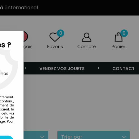
à l'international
0
0
s ?
Français
Favoris
Compte
Panier
ANDE
VENDEZ VOS JOUETS
CONTACT
 nos
entement.
 contenu,
ement de
areil, le
 celui-ci
ilité de
age. Pour
ilité
Trier par