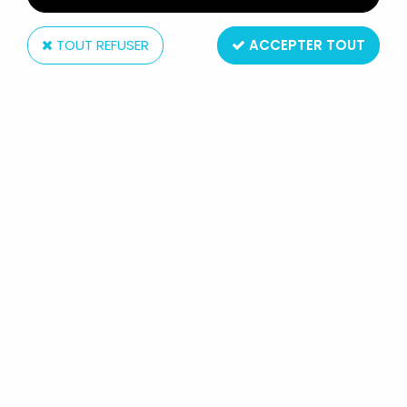
TOUT REFUSER
ACCEPTER TOUT
Hefa films
GOLDORAK - BOBINE FILM SUPER 8 MUET
(EDITIONS HEFA) - "LE DÉFENSEUR DE LA PLANÈTE
BLEUE"
Non disponible