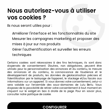
Lulu Berlu, la référence dans l'univers du jouet vintage en
France - Vente à l'international
Nous autorisez-vous à utiliser
vos cookies ?
0
Ils nous seront utiles pour :
Améliorer l'interface et les fonctionnalités du site
Mesurer les campagnes marketing et proposer des
Accueil
>
Nos Marques
>
Hefa films
mises à jour sur nos produits
Gérer l'authentification et surveiller les erreurs
Hefa films
techniques
Certains cookies sont nécessaires à des fins techniques, ils sont donc
dispensés de consentement. D'autres, non obligatoires, peuvent être
utilisés pour la personnalisation des annonces et du contenu, la mesure
des annonces et du contenu, la connaissance de l'audience et le
développement de produits, les données de géolocalisation précises et
TRIER & FILTRER
l'identification par le balayage de l'appareil, le stockage et/ou l'accès aux
informations sur un appareil. Si vous donnez votre consentement, celui-ci
sera valable sur l’ensemble des sous-domaines de Lulu Berlu. Vous
disposez de la possibilité de retirer votre consentement à tout moment en
5 articles sur
5
cliquant sur le widget en bas à droite de la page. Pour en savoir plus,
consulter notre politique de cookie.
CONFIGURER