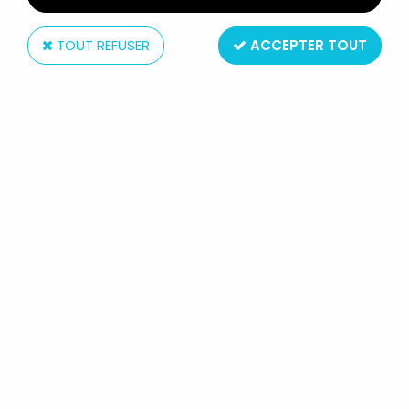
TOUT REFUSER
ACCEPTER TOUT
Zoloworld
REALM OF THE UNDERWORLD - HERCULES (THE SON
OF ZEUS)
Non disponible