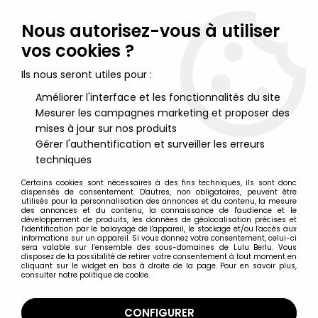
Lulu Berlu, la référence dans l'univers du jouet vintage en
France - Vente à l'international
Nous autorisez-vous à utiliser
vos cookies ?
0
Ils nous seront utiles pour :
Améliorer l'interface et les fonctionnalités du site
Mesurer les campagnes marketing et proposer des
Accueil
>
Nos Marques
>
Zoloworld
mises à jour sur nos produits
Gérer l'authentification et surveiller les erreurs
Zoloworld
techniques
Certains cookies sont nécessaires à des fins techniques, ils sont donc
dispensés de consentement. D'autres, non obligatoires, peuvent être
utilisés pour la personnalisation des annonces et du contenu, la mesure
des annonces et du contenu, la connaissance de l'audience et le
développement de produits, les données de géolocalisation précises et
TRIER & FILTRER
l'identification par le balayage de l'appareil, le stockage et/ou l'accès aux
informations sur un appareil. Si vous donnez votre consentement, celui-ci
sera valable sur l’ensemble des sous-domaines de Lulu Berlu. Vous
disposez de la possibilité de retirer votre consentement à tout moment en
21 articles sur
43
cliquant sur le widget en bas à droite de la page. Pour en savoir plus,
consulter notre politique de cookie.
CONFIGURER