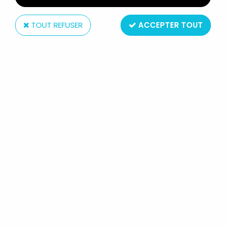
TOUT REFUSER
ACCEPTER TOUT
Zoloworld
REALM OF THE UNDERWORLD
SLIMED DRONES - CORPSE TOOTH