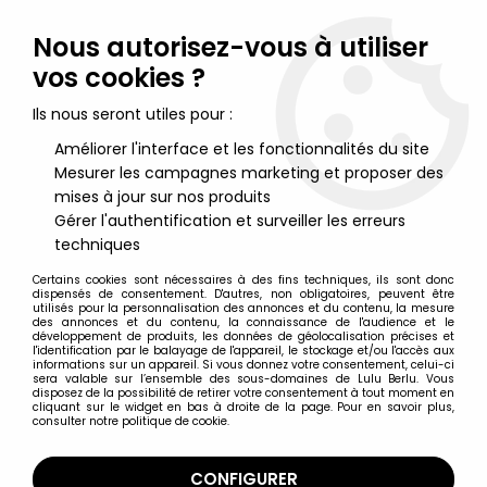
Lulu Berlu, la référence dans l'univers du jouet vintage en
France - Vente à l'international
Nous autorisez-vous à utiliser
vos cookies ?
0
Ils nous seront utiles pour :
Améliorer l'interface et les fonctionnalités du site
Mesurer les campagnes marketing et proposer des
Accueil
>
Realm of the Underworld
>
Realm of the Underworld
Slimed Drones - Corpse Tooth
mises à jour sur nos produits
Gérer l'authentification et surveiller les erreurs
techniques
Certains cookies sont nécessaires à des fins techniques, ils sont donc
dispensés de consentement. D'autres, non obligatoires, peuvent être
utilisés pour la personnalisation des annonces et du contenu, la mesure
des annonces et du contenu, la connaissance de l'audience et le
développement de produits, les données de géolocalisation précises et
l'identification par le balayage de l'appareil, le stockage et/ou l'accès aux
informations sur un appareil. Si vous donnez votre consentement, celui-ci
sera valable sur l’ensemble des sous-domaines de Lulu Berlu. Vous
disposez de la possibilité de retirer votre consentement à tout moment en
cliquant sur le widget en bas à droite de la page. Pour en savoir plus,
consulter notre politique de cookie.
CONFIGURER