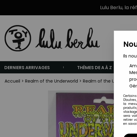
Lulu Berlu, la r
Nou
Ils nou
Amé
DERNIERS ARRIVAGES
THÈMES DE A À Z
Mes
pro
Accueil
>
Realm of the Underworld
>
Realm of the Underworld 
Gér
Certains
D'autres
la mesu
produits
stockage
sera va
retirer 
en savoir