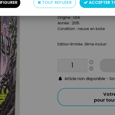
Type : figurine articulée.
FIGURER
TOUT REFUSER
ACCEPTER T
Matière : plastique
Taille : 14cm
Origine : USA
Année : 2015
Condition : neuve en boite
Edition limitée. Slime inclus!
Article non disponible - S
Votr
pour to