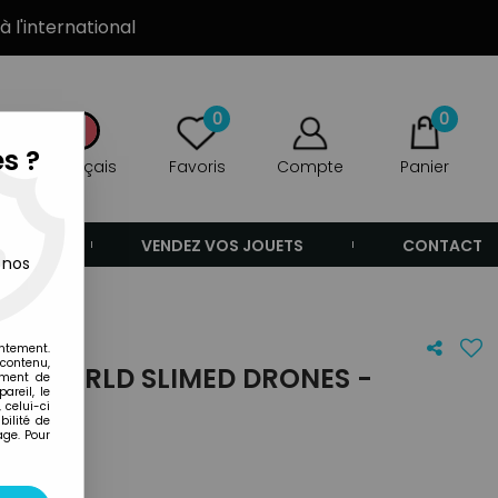
à l'international
0
0
s ?
Français
Favoris
Compte
Panier
ANDE
VENDEZ VOS JOUETS
CONTACT
 nos
entement.
 contenu,
DERWORLD SLIMED DRONES -
ement de
areil, le
 celui-ci
ilité de
age. Pour