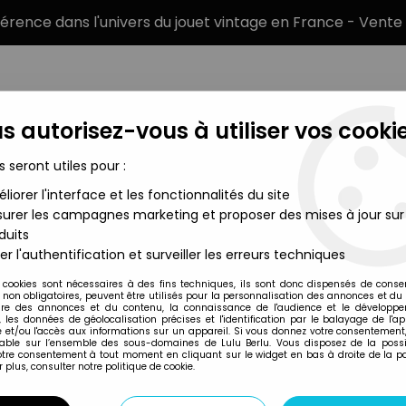
éférence dans l'univers du jouet vintage en France - Vente 
s autorisez-vous à utiliser vos cookie
s seront utiles pour :
liorer l'interface et les fonctionnalités du site
MARQUES
TYPE DE PRODUIT
PRÉCOMM
urer les campagnes marketing et proposer des mises à jour sur
duits
Slimed Drones - Krystal Kry-Sis
er l'authentification et surveiller les erreurs techniques
Zoloworld
 cookies sont nécessaires à des fins techniques, ils sont donc dispensés de cons
, non obligatoires, peuvent être utilisés pour la personnalisation des annonces et du
REALM OF THE UN
re des annonces et du contenu, la connaissance de l'audience et le développ
, les données de géolocalisation précises et l'identification par le balayage de l'app
KRYSTAL KRY-SIS
 et/ou l'accès aux informations sur un appareil. Si vous donnez votre consentement,
lable sur l’ensemble des sous-domaines de Lulu Berlu. Vous disposez de la possib
votre consentement à tout moment en cliquant sur le widget en bas à droite de la p
 plus, consulter notre politique de cookie.
Réf. :
AR0003617