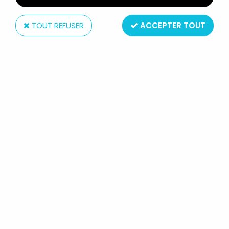
TOUT REFUSER
ACCEPTER TOUT
Disvenda
LES 3 MOUSQUETAIRES - FIGURINE PVC DISVENDA -
ATHOS
Non disponible