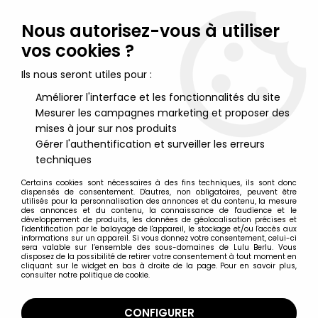
Lulu Berlu, la référence dans l'univers du jouet vintage en
France - Vente à l'international
Nous autorisez-vous à utiliser
vos cookies ?
0
Ils nous seront utiles pour :
Améliorer l'interface et les fonctionnalités du site
Mesurer les campagnes marketing et proposer des
Accueil
>
Nos Marques
>
Disvenda
mises à jour sur nos produits
Gérer l'authentification et surveiller les erreurs
Disvenda
techniques
Certains cookies sont nécessaires à des fins techniques, ils sont donc
dispensés de consentement. D'autres, non obligatoires, peuvent être
utilisés pour la personnalisation des annonces et du contenu, la mesure
des annonces et du contenu, la connaissance de l'audience et le
développement de produits, les données de géolocalisation précises et
TRIER & FILTRER
l'identification par le balayage de l'appareil, le stockage et/ou l'accès aux
informations sur un appareil. Si vous donnez votre consentement, celui-ci
sera valable sur l’ensemble des sous-domaines de Lulu Berlu. Vous
disposez de la possibilité de retirer votre consentement à tout moment en
17 articles sur
17
cliquant sur le widget en bas à droite de la page. Pour en savoir plus,
consulter notre politique de cookie.
CONFIGURER