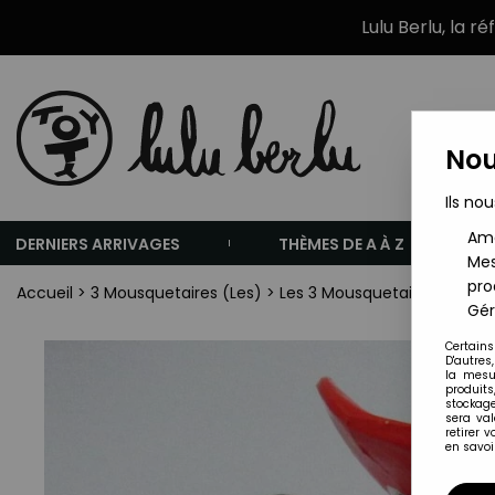
Lulu Berlu, la r
Nou
Ils nou
Amé
DERNIERS ARRIVAGES
THÈMES DE A À Z
Mes
pro
Accueil
>
3 Mousquetaires (Les)
>
Les 3 Mousquetaires - Figur
Gér
Certains
D'autres
la mesu
produits
stockage
sera va
retirer 
en savoir