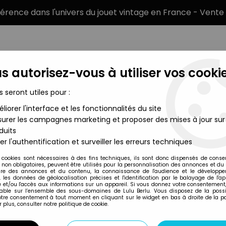
éférence dans l'univers du jouet vintage en France - Vente 
s autorisez-vous à utiliser vos cookie
s seront utiles pour :
liorer l'interface et les fonctionnalités du site
MARQUES
TYPE DE PRODUIT
PRÉCOMM
urer les campagnes marketing et proposer des mises à jour sur
duits
ine Pvc Disvenda - D'Artagnan
er l'authentification et surveiller les erreurs techniques
Disvenda
 cookies sont nécessaires à des fins techniques, ils sont donc dispensés de cons
, non obligatoires, peuvent être utilisés pour la personnalisation des annonces et du
LES 3 MOUSQUETAI
re des annonces et du contenu, la connaissance de l'audience et le développ
, les données de géolocalisation précises et l'identification par le balayage de l'app
D'ARTAGNAN
 et/ou l'accès aux informations sur un appareil. Si vous donnez votre consentement,
lable sur l’ensemble des sous-domaines de Lulu Berlu. Vous disposez de la possib
49
,
99
€
TTC
votre consentement à tout moment en cliquant sur le widget en bas à droite de la p
 plus, consulter notre politique de cookie.
Réf. :
REF11670