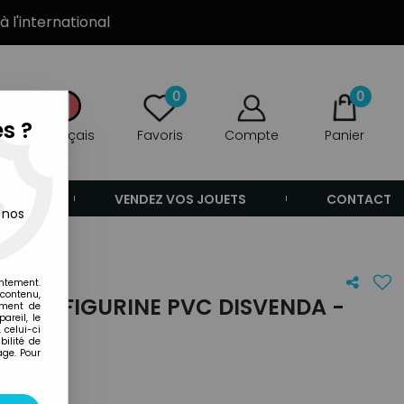
à l'international
0
0
s ?
Français
Favoris
Compte
Panier
ANDE
VENDEZ VOS JOUETS
CONTACT
 nos
entement.
 contenu,
RES - FIGURINE PVC DISVENDA -
ement de
areil, le
 celui-ci
ilité de
age. Pour