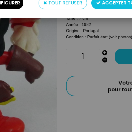
FIGURER
TOUT REFUSER
ACCEPTER T
Type : Figurine PVC
Matière : Plastique
Taille : 7 cm
Année : 1982
Origine : Portugal
Condition : Parfait état (voir photos
Votr
pour to