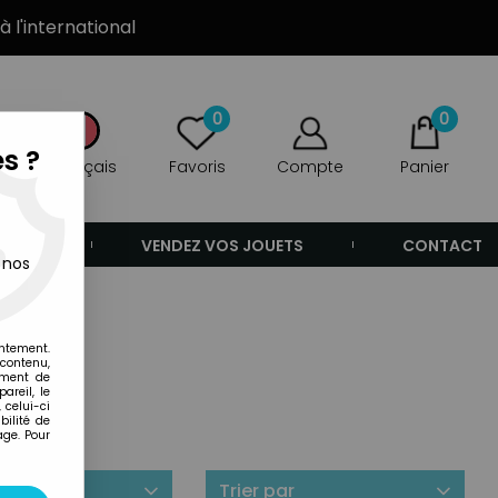
à l'international
0
0
s ?
Français
Favoris
Compte
Panier
ANDE
VENDEZ VOS JOUETS
CONTACT
 nos
entement.
 contenu,
ement de
areil, le
 celui-ci
ilité de
age. Pour
ilité
Trier par