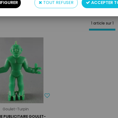
FIGURER
TOUT REFUSER
ACCEPTER T
1 article sur
1
Goulet-Turpin
NE PUBLICITAIRE GOULET-