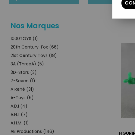
CON
Nos Marques
1000TOYS (1)
20th Century-Fox (66)
21st Century Toys (18)
3A (ThreeA) (5)
3D-Stars (3)
7-Seven (1)
A René (31)
A-Toys (6)
A.D.I (4)
A.H.I. (7)
A.H.M. (1)
AB Productions (146)
FIGURI