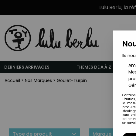
Lulu Berlu, la r
Nou
Ils nou
Amé
DERNIERS ARRIVAGES
THÈMES DE A À Z
Mes
pro
Accueil
>
Nos Marques
>
Goulet-Turpin
Gér
Certains
D'autres
la mesu
produits
stockage
sera va
retirer 
en savoir
Type de produit
Marque