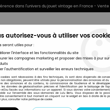
éférence dans l'univers du jouet vintage en France - Vente 
s autorisez-vous à utiliser vos cookie
s seront utiles pour :
liorer l'interface et les fonctionnalités du site
MARQUES
TYPE DE PRODUIT
PRÉCOMM
urer les campagnes marketing et proposer des mises à jour sur
duits
er l'authentification et surveiller les erreurs techniques
Goulet-Turpin
 cookies sont nécessaires à des fins techniques, ils sont donc dispensés de cons
, non obligatoires, peuvent être utilisés pour la personnalisation des annonces et du
re des annonces et du contenu, la connaissance de l'audience et le développ
, les données de géolocalisation précises et l'identification par le balayage de l'app
 et/ou l'accès aux informations sur un appareil. Si vous donnez votre consentement,
lable sur l’ensemble des sous-domaines de Lulu Berlu. Vous disposez de la possib
votre consentement à tout moment en cliquant sur le widget en bas à droite de la p
 plus, consulter notre politique de cookie.
Prix
Disponib