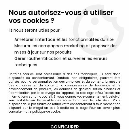
Lulu Berlu, la référence dans l'univers du jouet vintage en
France - Vente à l'international
Nous autorisez-vous à utiliser
vos cookies ?
0
Ils nous seront utiles pour :
Améliorer l'interface et les fonctionnalités du site
Mesurer les campagnes marketing et proposer des
Accueil
>
Nos Marques
>
Emirober
mises à jour sur nos produits
Gérer l'authentification et surveiller les erreurs
Emirober
techniques
Certains cookies sont nécessaires à des fins techniques, ils sont donc
dispensés de consentement. D'autres, non obligatoires, peuvent être
utilisés pour la personnalisation des annonces et du contenu, la mesure
des annonces et du contenu, la connaissance de l'audience et le
développement de produits, les données de géolocalisation précises et
TRIER & FILTRER
l'identification par le balayage de l'appareil, le stockage et/ou l'accès aux
informations sur un appareil. Si vous donnez votre consentement, celui-ci
sera valable sur l’ensemble des sous-domaines de Lulu Berlu. Vous
disposez de la possibilité de retirer votre consentement à tout moment en
8 articles sur
8
cliquant sur le widget en bas à droite de la page. Pour en savoir plus,
consulter notre politique de cookie.
CONFIGURER