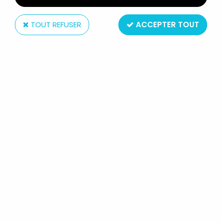
TOUT REFUSER
ACCEPTER TOUT
Emirober
LES BEATLES - EMIROBER - SÉRIE DE 4 FIGURINES EN
SACHET JOHN LENNON
Non disponible