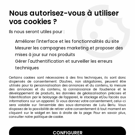
Lulu Berlu, la référence dans l'univers du jouet vintage en
France - Vente à l'international
Nous autorisez-vous à utiliser
vos cookies ?
0
Ils nous seront utiles pour :
Améliorer l'interface et les fonctionnalités du site
Mesurer les campagnes marketing et proposer des
Accueil
>
Nos Marques
>
PEZ
mises à jour sur nos produits
Gérer l'authentification et surveiller les erreurs
PEZ
techniques
Certains cookies sont nécessaires à des fins techniques, ils sont donc
dispensés de consentement. D'autres, non obligatoires, peuvent être
utilisés pour la personnalisation des annonces et du contenu, la mesure
des annonces et du contenu, la connaissance de l'audience et le
développement de produits, les données de géolocalisation précises et
TRIER & FILTRER
l'identification par le balayage de l'appareil, le stockage et/ou l'accès aux
informations sur un appareil. Si vous donnez votre consentement, celui-ci
sera valable sur l’ensemble des sous-domaines de Lulu Berlu. Vous
disposez de la possibilité de retirer votre consentement à tout moment en
21 articles sur
55
cliquant sur le widget en bas à droite de la page. Pour en savoir plus,
consulter notre politique de cookie.
CONFIGURER