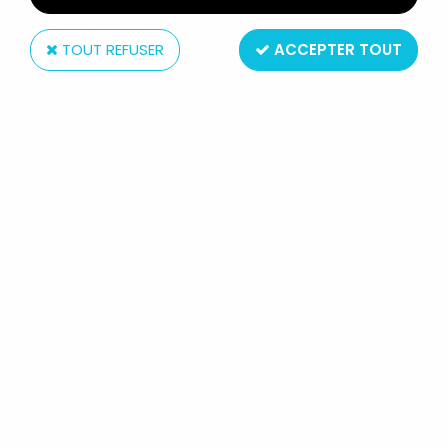
TOUT REFUSER
ACCEPTER TOUT
PEZ
LOONEY TUNES - DISTRIBUTEUR PEZ - TITI (PATENT
NUMBER 4.966.305)
Non disponible